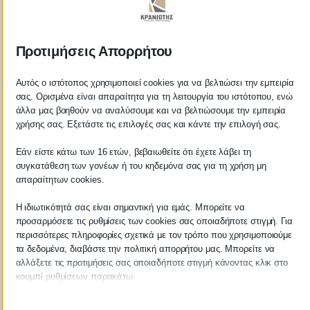
ΚΡΑΝΙΩΤΗΣ
Προτιμήσεις Απορρήτου
ΛΟΓΙΣΤΙΚΑ - ΦΟΡΟΤΕΧΝΙΚΑ
Αυτός ο ιστότοπος χρησιμοποιεί cookies για να βελτιώσει την εμπειρία
σας. Ορισμένα είναι απαραίτητα για τη λειτουργία του ιστότοπου, ενώ
Follow us on
άλλα μας βοηθούν να αναλύσουμε και να βελτιώσουμε την εμπειρία
χρήσης σας. Εξετάστε τις επιλογές σας και κάντε την επιλογή σας.
Εάν είστε κάτω των 16 ετών, βεβαιωθείτε ότι έχετε λάβει τη
συγκατάθεση των γονέων ή του κηδεμόνα σας για τη χρήση μη
ΚΕΝΤΡΙΚΟ
απαραίτητων cookies.
Η ιδιωτικότητά σας είναι σημαντική για εμάς. Μπορείτε να
Χρυσοστόμου Σμύρνης 55 & Θουκυδίδου
προσαρμόσετε τις ρυθμίσεις των cookies σας οποιαδήποτε στιγμή. Για
περισσότερες πληροφορίες σχετικά με τον τρόπο που χρησιμοποιούμε
Καλαμάτα, 24100
τα δεδομένα, διαβάστε την πολιτική απορρήτου μας. Μπορείτε να
αλλάξετε τις προτιμήσεις σας οποιαδήποτε στιγμή κάνοντας κλικ στο
Μεσσηνία, Ελλάδα
κουμπί ρυθμίσεων παρακάτω.
info@kraniotis.gr
Λάβετε υπόψη ότι εάν επιλέξετε να απενεργοποιήσετε ορισμένους