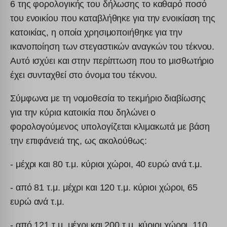
static.cloudflareinsights.com
6 της φορολογικής του δήλωσης το καθαρό ποσό
www.kraniotis.gr
ορισμένων μέσων, όπως ενσωματωμένα βίντεο, χάρτες, αναρτήσεις
_fbp
του ενοικίου που καταβλήθηκε για την ενοικίαση της
www.google-analytics.com
στα κοινωνικά δίκτυα κ.λπ.
connect.facebook.net
κατοικίας, η οποία χρησιμοποιήθηκε για την
Εμφάνιση λεπτομερειών
www.googletagmanager.com
ικανοποίηση των στεγαστικών αναγκών του τέκνου.
Άλλες υπηρεσίες
fonts.googleapis.com
Αυτή η κατηγορία περιλαμβάνει όλα τα cookies, τομείς και
Αυτό ισχύει και στην περίπτωση που το μισθωτήριο
υπηρεσίες που δεν εμπίπτουν σε άλλες καθορισμένες κατηγορίες ή
fonts.gstatic.com
έχει συνταχθεί στο όνομα του τέκνου.
δεν έχουν κατηγοριοποιηθεί σαφώς.
secure.gravatar.com
Εμφάνιση λεπτομερειών
Σύμφωνα με τη νομοθεσία το τεκμήριο διαβίωσης
www.facebook.com
για την κύρια κατοικία που δηλώνει ο
borlabs-cookie
www.google.com
φορολογούμενος υπολογίζεται κλιμακωτά με βάση
chatbase_anon_id
www.youtube.com
την επιφάνειά της, ως ακολούθως:
i18next
perf_*
- μέχρι και 80 τ.μ. κύριοι χώροι, 40 ευρώ ανά τ.μ.
SLO_GWPT_Show_Hide_tmp
- από 81 τ.μ. μέχρι και 120 τ.μ. κύριοι χώροι, 65
SLO_wptGlobTipTmp
ευρώ ανά τ.μ.
apps.elfsight.com
- από 121 τ.μ. μέχρι και 200 τ.μ. κύριοι χώροι, 110
core.service.elfsight.com