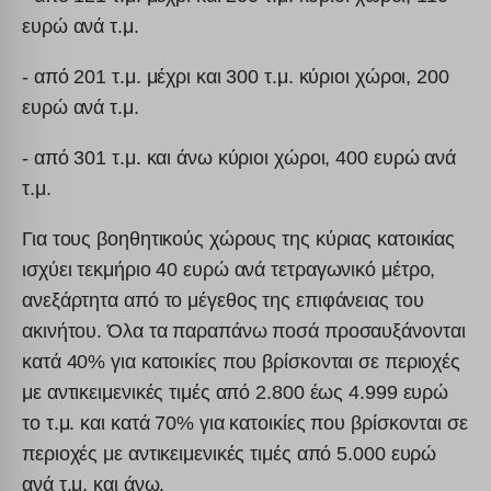
ευρώ ανά τ.μ.
i.ytimg.com
kraniotis-gr.themebook.cloud
- από 201 τ.μ. μέχρι και 300 τ.μ. κύριοι χώροι, 200
kraniotis.aidaform.com
ευρώ ανά τ.μ.
kraniotis.gr
- από 301 τ.μ. και άνω κύριοι χώροι, 400 ευρώ ανά
o197999.ingest.sentry.io
τ.μ.
phosphor.utils.elfsightcdn.com
static.elfsight.com
Για τους βοηθητικούς χώρους της κύριας κατοικίας
ισχύει τεκμήριο 40 ευρώ ανά τετραγωνικό μέτρο,
storage.elfsight.com
ανεξάρτητα από το μέγεθος της επιφάνειας του
widget.aidaform.com
ακινήτου. Όλα τα παραπάνω ποσά προσαυξάνονται
www.gstatic.com
κατά 40% για κατοικίες που βρίσκονται σε περιοχές
με αντικειμενικές τιμές από 2.800 έως 4.999 ευρώ
το τ.μ. και κατά 70% για κατοικίες που βρίσκονται σε
περιοχές με αντικειμενικές τιμές από 5.000 ευρώ
ανά τ.μ. και άνω.