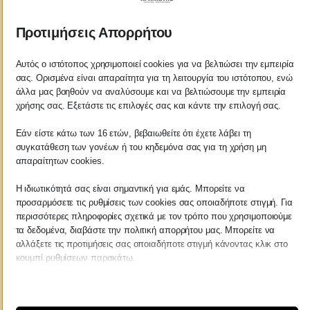
εκμισθωτή η δαπάνη ανέγερσης βαρύνει τον
Προτιμήσεις Απορρήτου
μισθωτή ο οποίος αναλαμβάνει την ανέγερση και ο
οποίος πραγματικά καταβάλλει τα χρηματικά ποσά
Αυτός ο ιστότοπος χρησιμοποιεί cookies για να βελτιώσει την εμπειρία
της εν λόγω δαπάνης.
σας. Ορισμένα είναι απαραίτητα για τη λειτουργία του ιστότοπου, ενώ
άλλα μας βοηθούν να αναλύσουμε και να βελτιώσουμε την εμπειρία
χρήσης σας. Εξετάστε τις επιλογές σας και κάντε την επιλογή σας.
8.
Η αξία αγοράς ακινήτου που λαμβάνεται υπόψη
για τον υπολογισμό της τεκμαρτής δαπάνης
Εάν είστε κάτω των 16 ετών, βεβαιωθείτε ότι έχετε λάβει τη
απόκτησης, όταν το ακίνητο αποκτάται με
συγκατάθεση των γονέων ή του κηδεμόνα σας για τη χρήση μη
απαραίτητων cookies.
αναγκαστικό πλειστηριασμό, είναι το ποσό του
εκπλειστηριάσματος και κάθε άλλο ποσό (π.χ.
Η ιδιωτικότητά σας είναι σημαντική για εμάς. Μπορείτε να
προσαρμόσετε τις ρυθμίσεις των cookies σας οποιαδήποτε στιγμή. Για
φόρος μεταβίβασης, συμβολαιογραφικά) που
περισσότερες πληροφορίες σχετικά με τον τρόπο που χρησιμοποιούμε
πραγματικά κατέβαλε ο υπερθεματιστής, εκτός
τα δεδομένα, διαβάστε την πολιτική απορρήτου μας. Μπορείτε να
βέβαια εάν από κάποιο άλλο στοιχείο προκύψει
αλλάξετε τις προτιμήσεις σας οποιαδήποτε στιγμή κάνοντας κλικ στο
κουμπί ρυθμίσεων παρακάτω.
εικονικότητα του πλειστηριασμού ή συμφωνία για
καταβολή ενός επιπλέον ποσού. Σε ιδιωτικό
Λάβετε υπόψη ότι εάν επιλέξετε να απενεργοποιήσετε ορισμένους
τύπους cookies, αυτό μπορεί να επηρεάσει την εμπειρία σας στον
πλειστηριασμό για τον προσδιορισμό της δαπάνης