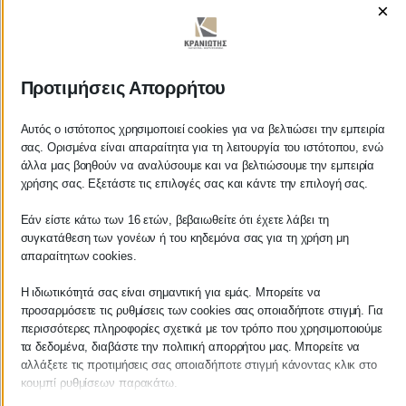
×
ΚΡΑΝΙΩΤΗΣ
Προτιμήσεις Απορρήτου
ΛΟΓΙΣΤΙΚΑ - ΦΟΡΟΤΕΧΝΙΚΑ
Αυτός ο ιστότοπος χρησιμοποιεί cookies για να βελτιώσει την εμπειρία
σας. Ορισμένα είναι απαραίτητα για τη λειτουργία του ιστότοπου, ενώ
άλλα μας βοηθούν να αναλύσουμε και να βελτιώσουμε την εμπειρία
Follow us on
χρήσης σας. Εξετάστε τις επιλογές σας και κάντε την επιλογή σας.
Εάν είστε κάτω των 16 ετών, βεβαιωθείτε ότι έχετε λάβει τη
συγκατάθεση των γονέων ή του κηδεμόνα σας για τη χρήση μη
απαραίτητων cookies.
ΚΕΝΤΡΙΚΟ
Η ιδιωτικότητά σας είναι σημαντική για εμάς. Μπορείτε να
προσαρμόσετε τις ρυθμίσεις των cookies σας οποιαδήποτε στιγμή. Για
Χρυσοστόμου Σμύρνης 55 & Θουκυδίδου
περισσότερες πληροφορίες σχετικά με τον τρόπο που χρησιμοποιούμε
τα δεδομένα, διαβάστε την πολιτική απορρήτου μας. Μπορείτε να
Καλαμάτα, 24100
αλλάξετε τις προτιμήσεις σας οποιαδήποτε στιγμή κάνοντας κλικ στο
κουμπί ρυθμίσεων παρακάτω.
Μεσσηνία, Ελλάδα