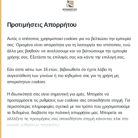
ΚΡΑΝΙΩΤΗΣ
Προτιμήσεις Απορρήτου
ΛΟΓΙΣΤΙΚΑ - ΦΟΡΟΤΕΧΝΙΚΑ
Αυτός ο ιστότοπος χρησιμοποιεί cookies για να βελτιώσει την εμπειρία
σας. Ορισμένα είναι απαραίτητα για τη λειτουργία του ιστότοπου, ενώ
Follow us on
άλλα μας βοηθούν να αναλύσουμε και να βελτιώσουμε την εμπειρία
χρήσης σας. Εξετάστε τις επιλογές σας και κάντε την επιλογή σας.
Εάν είστε κάτω των 16 ετών, βεβαιωθείτε ότι έχετε λάβει τη
συγκατάθεση των γονέων ή του κηδεμόνα σας για τη χρήση μη
απαραίτητων cookies.
ΚΕΝΤΡΙΚΟ
Η ιδιωτικότητά σας είναι σημαντική για εμάς. Μπορείτε να
Χρυσοστόμου Σμύρνης 55 & Θουκυδίδου
προσαρμόσετε τις ρυθμίσεις των cookies σας οποιαδήποτε στιγμή. Για
περισσότερες πληροφορίες σχετικά με τον τρόπο που χρησιμοποιούμε
Καλαμάτα, 24100
τα δεδομένα, διαβάστε την πολιτική απορρήτου μας. Μπορείτε να
αλλάξετε τις προτιμήσεις σας οποιαδήποτε στιγμή κάνοντας κλικ στο
Μεσσηνία, Ελλάδα
κουμπί ρυθμίσεων παρακάτω.
info@kraniotis.gr
Λάβετε υπόψη ότι εάν επιλέξετε να απενεργοποιήσετε ορισμένους