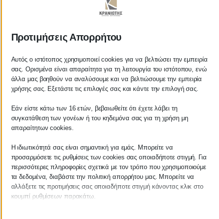
ΚΡΑΝΙΩΤΗΣ
Προτιμήσεις Απορρήτου
ΛΟΓΙΣΤΙΚΑ - ΦΟΡΟΤΕΧΝΙΚΑ
Αυτός ο ιστότοπος χρησιμοποιεί cookies για να βελτιώσει την εμπειρία
σας. Ορισμένα είναι απαραίτητα για τη λειτουργία του ιστότοπου, ενώ
Follow us on
άλλα μας βοηθούν να αναλύσουμε και να βελτιώσουμε την εμπειρία
χρήσης σας. Εξετάστε τις επιλογές σας και κάντε την επιλογή σας.
Εάν είστε κάτω των 16 ετών, βεβαιωθείτε ότι έχετε λάβει τη
συγκατάθεση των γονέων ή του κηδεμόνα σας για τη χρήση μη
ΚΕΝΤΡΙΚΟ
απαραίτητων cookies.
Η ιδιωτικότητά σας είναι σημαντική για εμάς. Μπορείτε να
Χρυσοστόμου Σμύρνης 55 & Θουκυδίδου
προσαρμόσετε τις ρυθμίσεις των cookies σας οποιαδήποτε στιγμή. Για
περισσότερες πληροφορίες σχετικά με τον τρόπο που χρησιμοποιούμε
Καλαμάτα, 24100
τα δεδομένα, διαβάστε την πολιτική απορρήτου μας. Μπορείτε να
αλλάξετε τις προτιμήσεις σας οποιαδήποτε στιγμή κάνοντας κλικ στο
Μεσσηνία, Ελλάδα
κουμπί ρυθμίσεων παρακάτω.
info@kraniotis.gr
Λάβετε υπόψη ότι εάν επιλέξετε να απενεργοποιήσετε ορισμένους