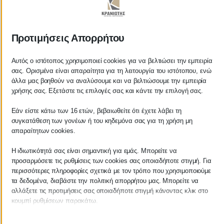
ΚΡΑΝΙΩΤΗΣ
Προτιμήσεις Απορρήτου
ΛΟΓΙΣΤΙΚΑ - ΦΟΡΟΤΕΧΝΙΚΑ
Αυτός ο ιστότοπος χρησιμοποιεί cookies για να βελτιώσει την εμπειρία
σας. Ορισμένα είναι απαραίτητα για τη λειτουργία του ιστότοπου, ενώ
Follow us on
άλλα μας βοηθούν να αναλύσουμε και να βελτιώσουμε την εμπειρία
χρήσης σας. Εξετάστε τις επιλογές σας και κάντε την επιλογή σας.
Εάν είστε κάτω των 16 ετών, βεβαιωθείτε ότι έχετε λάβει τη
συγκατάθεση των γονέων ή του κηδεμόνα σας για τη χρήση μη
ΚΕΝΤΡΙΚΟ
απαραίτητων cookies.
Η ιδιωτικότητά σας είναι σημαντική για εμάς. Μπορείτε να
Χρυσοστόμου Σμύρνης 55 & Θουκυδίδου
προσαρμόσετε τις ρυθμίσεις των cookies σας οποιαδήποτε στιγμή. Για
περισσότερες πληροφορίες σχετικά με τον τρόπο που χρησιμοποιούμε
Καλαμάτα, 24100
τα δεδομένα, διαβάστε την πολιτική απορρήτου μας. Μπορείτε να
αλλάξετε τις προτιμήσεις σας οποιαδήποτε στιγμή κάνοντας κλικ στο
Μεσσηνία, Ελλάδα
κουμπί ρυθμίσεων παρακάτω.
info@kraniotis.gr
Λάβετε υπόψη ότι εάν επιλέξετε να απενεργοποιήσετε ορισμένους