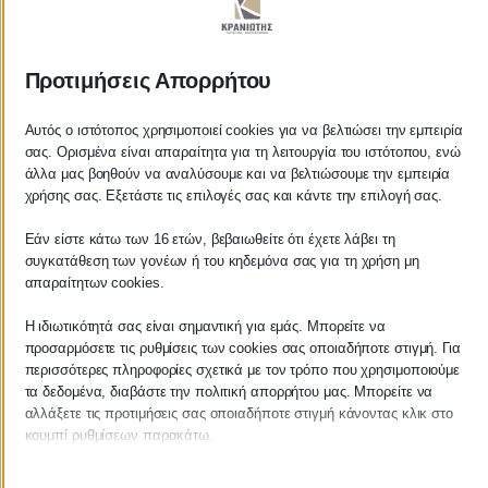
ΚΡΑΝΙΩΤΗΣ
Προτιμήσεις Απορρήτου
ΛΟΓΙΣΤΙΚΑ - ΦΟΡΟΤΕΧΝΙΚΑ
Αυτός ο ιστότοπος χρησιμοποιεί cookies για να βελτιώσει την εμπειρία
σας. Ορισμένα είναι απαραίτητα για τη λειτουργία του ιστότοπου, ενώ
Follow us on
άλλα μας βοηθούν να αναλύσουμε και να βελτιώσουμε την εμπειρία
χρήσης σας. Εξετάστε τις επιλογές σας και κάντε την επιλογή σας.
Εάν είστε κάτω των 16 ετών, βεβαιωθείτε ότι έχετε λάβει τη
συγκατάθεση των γονέων ή του κηδεμόνα σας για τη χρήση μη
ΚΕΝΤΡΙΚΟ
απαραίτητων cookies.
Η ιδιωτικότητά σας είναι σημαντική για εμάς. Μπορείτε να
Χρυσοστόμου Σμύρνης 55 & Θουκυδίδου
προσαρμόσετε τις ρυθμίσεις των cookies σας οποιαδήποτε στιγμή. Για
περισσότερες πληροφορίες σχετικά με τον τρόπο που χρησιμοποιούμε
Καλαμάτα, 24100
τα δεδομένα, διαβάστε την πολιτική απορρήτου μας. Μπορείτε να
αλλάξετε τις προτιμήσεις σας οποιαδήποτε στιγμή κάνοντας κλικ στο
Μεσσηνία, Ελλάδα
κουμπί ρυθμίσεων παρακάτω.
info@kraniotis.gr
Λάβετε υπόψη ότι εάν επιλέξετε να απενεργοποιήσετε ορισμένους