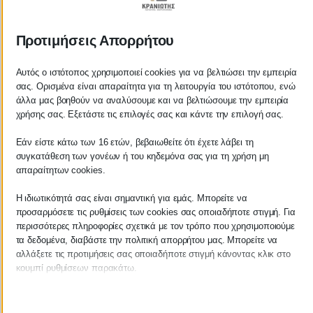
ΚΡΑΝΙΩΤΗΣ
Προτιμήσεις Απορρήτου
ΛΟΓΙΣΤΙΚΑ - ΦΟΡΟΤΕΧΝΙΚΑ
Αυτός ο ιστότοπος χρησιμοποιεί cookies για να βελτιώσει την εμπειρία
Follow us on
σας. Ορισμένα είναι απαραίτητα για τη λειτουργία του ιστότοπου, ενώ
άλλα μας βοηθούν να αναλύσουμε και να βελτιώσουμε την εμπειρία
χρήσης σας. Εξετάστε τις επιλογές σας και κάντε την επιλογή σας.
Εάν είστε κάτω των 16 ετών, βεβαιωθείτε ότι έχετε λάβει τη
ΚΕΝΤΡΙΚΟ
συγκατάθεση των γονέων ή του κηδεμόνα σας για τη χρήση μη
απαραίτητων cookies.
Χρυσοστόμου Σμύρνης 55 & Θουκυδίδου
Η ιδιωτικότητά σας είναι σημαντική για εμάς. Μπορείτε να
προσαρμόσετε τις ρυθμίσεις των cookies σας οποιαδήποτε στιγμή. Για
Καλαμάτα, 24100
περισσότερες πληροφορίες σχετικά με τον τρόπο που χρησιμοποιούμε
τα δεδομένα, διαβάστε την πολιτική απορρήτου μας. Μπορείτε να
Μεσσηνία, Ελλάδα
αλλάξετε τις προτιμήσεις σας οποιαδήποτε στιγμή κάνοντας κλικ στο
κουμπί ρυθμίσεων παρακάτω.
info@kraniotis.gr
Λάβετε υπόψη ότι εάν επιλέξετε να απενεργοποιήσετε ορισμένους
τύπους cookies, αυτό μπορεί να επηρεάσει την εμπειρία σας στον