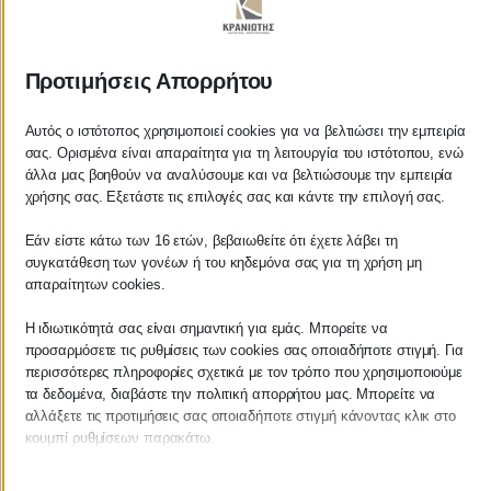
ΚΡΑΝΙΩΤΗΣ
Προτιμήσεις Απορρήτου
ΛΟΓΙΣΤΙΚΑ - ΦΟΡΟΤΕΧΝΙΚΑ
Αυτός ο ιστότοπος χρησιμοποιεί cookies για να βελτιώσει την εμπειρία
σας. Ορισμένα είναι απαραίτητα για τη λειτουργία του ιστότοπου, ενώ
Follow us on
άλλα μας βοηθούν να αναλύσουμε και να βελτιώσουμε την εμπειρία
χρήσης σας. Εξετάστε τις επιλογές σας και κάντε την επιλογή σας.
Εάν είστε κάτω των 16 ετών, βεβαιωθείτε ότι έχετε λάβει τη
συγκατάθεση των γονέων ή του κηδεμόνα σας για τη χρήση μη
ΚΕΝΤΡΙΚΟ
απαραίτητων cookies.
Η ιδιωτικότητά σας είναι σημαντική για εμάς. Μπορείτε να
Χρυσοστόμου Σμύρνης 55 & Θουκυδίδου
προσαρμόσετε τις ρυθμίσεις των cookies σας οποιαδήποτε στιγμή. Για
περισσότερες πληροφορίες σχετικά με τον τρόπο που χρησιμοποιούμε
Καλαμάτα, 24100
τα δεδομένα, διαβάστε την πολιτική απορρήτου μας. Μπορείτε να
αλλάξετε τις προτιμήσεις σας οποιαδήποτε στιγμή κάνοντας κλικ στο
Μεσσηνία, Ελλάδα
κουμπί ρυθμίσεων παρακάτω.
info@kraniotis.gr
Λάβετε υπόψη ότι εάν επιλέξετε να απενεργοποιήσετε ορισμένους