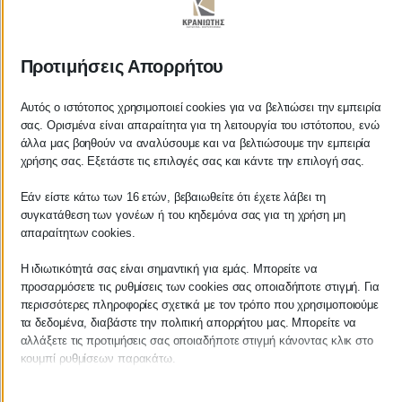
ΚΡΑΝΙΩΤΗΣ
Προτιμήσεις Απορρήτου
ΛΟΓΙΣΤΙΚΑ - ΦΟΡΟΤΕΧΝΙΚΑ
Αυτός ο ιστότοπος χρησιμοποιεί cookies για να βελτιώσει την εμπειρία
σας. Ορισμένα είναι απαραίτητα για τη λειτουργία του ιστότοπου, ενώ
Follow us on
άλλα μας βοηθούν να αναλύσουμε και να βελτιώσουμε την εμπειρία
χρήσης σας. Εξετάστε τις επιλογές σας και κάντε την επιλογή σας.
Εάν είστε κάτω των 16 ετών, βεβαιωθείτε ότι έχετε λάβει τη
συγκατάθεση των γονέων ή του κηδεμόνα σας για τη χρήση μη
ΚΕΝΤΡΙΚΟ
απαραίτητων cookies.
Η ιδιωτικότητά σας είναι σημαντική για εμάς. Μπορείτε να
Χρυσοστόμου Σμύρνης 55 & Θουκυδίδου
προσαρμόσετε τις ρυθμίσεις των cookies σας οποιαδήποτε στιγμή. Για
περισσότερες πληροφορίες σχετικά με τον τρόπο που χρησιμοποιούμε
Καλαμάτα, 24100
τα δεδομένα, διαβάστε την πολιτική απορρήτου μας. Μπορείτε να
αλλάξετε τις προτιμήσεις σας οποιαδήποτε στιγμή κάνοντας κλικ στο
Μεσσηνία, Ελλάδα
κουμπί ρυθμίσεων παρακάτω.
info@kraniotis.gr
Λάβετε υπόψη ότι εάν επιλέξετε να απενεργοποιήσετε ορισμένους