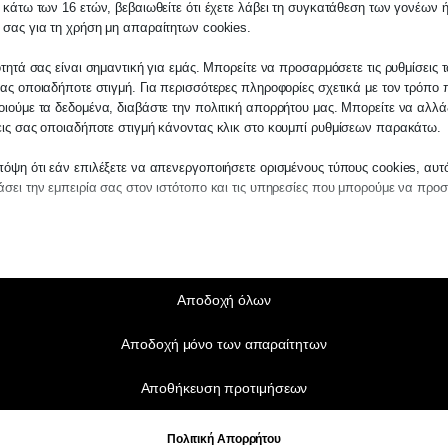
 κάτω των 16 ετών, βεβαιωθείτε ότι έχετε λάβει τη συγκατάθεση των γονέων ή
 σας για τη χρήση μη απαραίτητων cookies.
ότητά σας είναι σημαντική για εμάς. Μπορείτε να προσαρμόσετε τις ρυθμίσεις 
ας οποιαδήποτε στιγμή. Για περισσότερες πληροφορίες σχετικά με τον τρόπο 
ιούμε τα δεδομένα, διαβάστε την πολιτική απορρήτου μας. Μπορείτε να αλλάξ
εις σας οποιαδήποτε στιγμή κάνοντας κλικ στο κουμπί ρυθμίσεων παρακάτω.
όψη ότι εάν επιλέξετε να απενεργοποιήσετε ορισμένους τύπους cookies, αυτ
σει την εμπειρία σας στον ιστότοπο και τις υπηρεσίες που μπορούμε να προ
αίτητα
ραίτητα cookies και υπηρεσίες επιτρέπουν βασικές λειτουργίες και είναι απα
ν ορθή λειτουργία του ιστότοπου. Αυτά τα cookies και υπηρεσίες δεν απαιτούν 
άθεση του χρήστη σύμφωνα με τον GDPR.
Αποδοχή όλων
Εμφάνιση λεπτομερειών
Αποδοχή μόνο των απαραίτητων
τικά
notice_accepted
τιστικά cookies συλλέγουν πληροφορίες χρήσης, επιτρέποντάς μας να αποκτ
Αποθήκευση προτιμήσεων
ς για το πώς αλληλεπιδρούν οι επισκέπτες με τον ιστότοπό μας.
SSID
Εμφάνιση λεπτομερειών
ngs-*
Πολιτική Απορρήτου