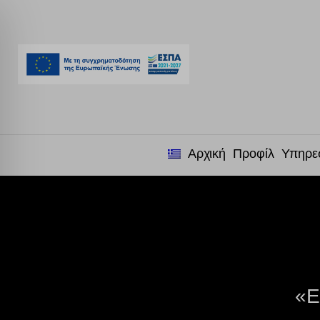
Αρχική
Προφίλ
Υπηρε
«Ε