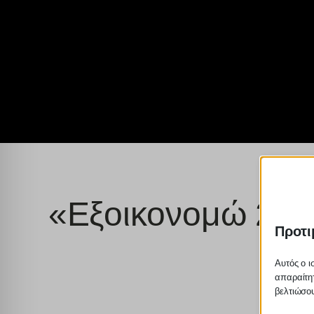
«Εξοικονομώ 2023
Προτι
Αυτός ο ι
απαραίτητ
βελτιώσου