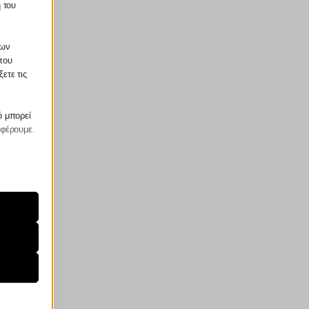
 του
των
που
ετε τις
ό μπορεί
σφέρουμε.
ραίτητα
τη
ήσουμε