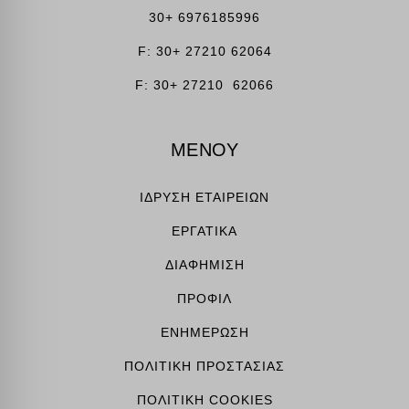
kraniotis.gr
_fbc
Αυτά τα cookies και υπηρεσίες είναι απαραίτητα για την εμφάνιση
30+ 6976185996
static.cloudflareinsights.com
www.kraniotis.gr
ορισμένων μέσων, όπως ενσωματωμένα βίντεο, χάρτες, αναρτήσεις
_fbp
F: 30+ 27210 62064
www.google-analytics.com
στα κοινωνικά δίκτυα κ.λπ.
connect.facebook.net
Εμφάνιση λεπτομερειών
www.googletagmanager.com
F: 30+ 27210 62066
Άλλες υπηρεσίες
fonts.googleapis.com
Αυτή η κατηγορία περιλαμβάνει όλα τα cookies, τομείς και
υπηρεσίες που δεν εμπίπτουν σε άλλες καθορισμένες κατηγορίες ή
ΜΕΝΟΥ
fonts.gstatic.com
δεν έχουν κατηγοριοποιηθεί σαφώς.
secure.gravatar.com
Εμφάνιση λεπτομερειών
ΙΔΡΥΣΗ ΕΤΑΙΡΕΙΩΝ
www.facebook.com
borlabs-cookie
ΕΡΓΑΤΙΚΑ
www.google.com
chatbase_anon_id
www.youtube.com
ΔΙΑΦΗΜΙΣΗ
i18next
ΠΡΟΦΙΛ
perf_*
ΕΝΗΜΕΡΩΣΗ
SLO_GWPT_Show_Hide_tmp
ΠΟΛΙΤΙΚΗ ΠΡΟΣΤΑΣΙΑΣ
SLO_wptGlobTipTmp
apps.elfsight.com
ΠΟΛΙΤΙΚΗ COOKIES