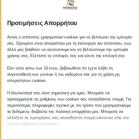
ΚΡΑΝΙΩΤΗΣ
Προτιμήσεις Απορρήτου
ΛΟΓΙΣΤΙΚΑ - ΦΟΡΟΤΕΧΝΙΚΑ
Αυτός ο ιστότοπος χρησιμοποιεί cookies για να βελτιώσει την εμπειρία
σας. Ορισμένα είναι απαραίτητα για τη λειτουργία του ιστότοπου, ενώ
Follow us on
άλλα μας βοηθούν να αναλύσουμε και να βελτιώσουμε την εμπειρία
χρήσης σας. Εξετάστε τις επιλογές σας και κάντε την επιλογή σας.
Εάν είστε κάτω των 16 ετών, βεβαιωθείτε ότι έχετε λάβει τη
συγκατάθεση των γονέων ή του κηδεμόνα σας για τη χρήση μη
ΚΕΝΤΡΙΚΟ
απαραίτητων cookies.
Η ιδιωτικότητά σας είναι σημαντική για εμάς. Μπορείτε να
Χρυσοστόμου Σμύρνης 55 & Θουκυδίδου
προσαρμόσετε τις ρυθμίσεις των cookies σας οποιαδήποτε στιγμή. Για
περισσότερες πληροφορίες σχετικά με τον τρόπο που χρησιμοποιούμε
Καλαμάτα, 24100
τα δεδομένα, διαβάστε την πολιτική απορρήτου μας. Μπορείτε να
αλλάξετε τις προτιμήσεις σας οποιαδήποτε στιγμή κάνοντας κλικ στο
Μεσσηνία, Ελλάδα
κουμπί ρυθμίσεων παρακάτω.
info@kraniotis.gr
Λάβετε υπόψη ότι εάν επιλέξετε να απενεργοποιήσετε ορισμένους