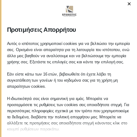
×
ΚΡΑΝΙΩΤΗΣ
Προτιμήσεις Απορρήτου
ΛΟΓΙΣΤΙΚΑ - ΦΟΡΟΤΕΧΝΙΚΑ
Αυτός ο ιστότοπος χρησιμοποιεί cookies για να βελτιώσει την εμπειρία
σας. Ορισμένα είναι απαραίτητα για τη λειτουργία του ιστότοπου, ενώ
άλλα μας βοηθούν να αναλύσουμε και να βελτιώσουμε την εμπειρία
Follow us on
χρήσης σας. Εξετάστε τις επιλογές σας και κάντε την επιλογή σας.
Εάν είστε κάτω των 16 ετών, βεβαιωθείτε ότι έχετε λάβει τη
συγκατάθεση των γονέων ή του κηδεμόνα σας για τη χρήση μη
απαραίτητων cookies.
ΚΕΝΤΡΙΚΟ
Η ιδιωτικότητά σας είναι σημαντική για εμάς. Μπορείτε να
προσαρμόσετε τις ρυθμίσεις των cookies σας οποιαδήποτε στιγμή. Για
Χρυσοστόμου Σμύρνης 55 & Θουκυδίδου
περισσότερες πληροφορίες σχετικά με τον τρόπο που χρησιμοποιούμε
τα δεδομένα, διαβάστε την πολιτική απορρήτου μας. Μπορείτε να
Καλαμάτα, 24100
αλλάξετε τις προτιμήσεις σας οποιαδήποτε στιγμή κάνοντας κλικ στο
κουμπί ρυθμίσεων παρακάτω.
Μεσσηνία, Ελλάδα