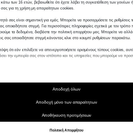
 κάτω των 16 ετών, βεβαιωθείτε ότι έχετε λάβει τη συγκατάθεση των γονέων ή
 σας για τη χρήση μη απαραίτητων cookies.
ότητά σας είναι σημαντική για εμάς. Μπορείτε να προσαρμόσετε τις ρυθμίσεις 
ας οποιαδήποτε στιγμή. Για περισσότερες πληροφορίες σχετικά με τον τρόπο 
ιούμε τα δεδομένα, διαβάστε την πολιτική απορρήτου μας. Μπορείτε να αλλάξ
εις σας οποιαδήποτε στιγμή κάνοντας κλικ στο κουμπί ρυθμίσεων παρακάτω.
όψη ότι εάν επιλέξετε να απενεργοποιήσετε ορισμένους τύπους cookies, αυτ
σει την εμπειρία σας στον ιστότοπο και τις υπηρεσίες που μπορούμε να προ
αίτητα
ραίτητα cookies και υπηρεσίες επιτρέπουν βασικές λειτουργίες και είναι απα
ν ορθή λειτουργία του ιστότοπου. Αυτά τα cookies και υπηρεσίες δεν απαιτούν 
άθεση του χρήστη σύμφωνα με τον GDPR.
Αποδοχή όλων
Εμφάνιση λεπτομερειών
Αποδοχή μόνο των απαραίτητων
τικά
notice_accepted
τιστικά cookies συλλέγουν πληροφορίες χρήσης, επιτρέποντάς μας να αποκτ
Αποθήκευση προτιμήσεων
ς για το πώς αλληλεπιδρούν οι επισκέπτες με τον ιστότοπό μας.
SSID
Εμφάνιση λεπτομερειών
ngs-*
Πολιτική Απορρήτου