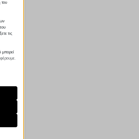
 του
των
που
ετε τις
ό μπορεί
σφέρουμε.
ραίτητα
τη
ήσουμε