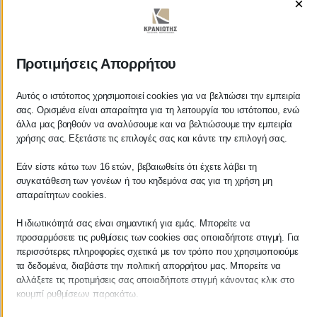
×
ΚΡΑΝΙΩΤΗΣ
Προτιμήσεις Απορρήτου
ΛΟΓΙΣΤΙΚΑ - ΦΟΡΟΤΕΧΝΙΚΑ
Αυτός ο ιστότοπος χρησιμοποιεί cookies για να βελτιώσει την εμπειρία
σας. Ορισμένα είναι απαραίτητα για τη λειτουργία του ιστότοπου, ενώ
Follow us on
άλλα μας βοηθούν να αναλύσουμε και να βελτιώσουμε την εμπειρία
χρήσης σας. Εξετάστε τις επιλογές σας και κάντε την επιλογή σας.
Εάν είστε κάτω των 16 ετών, βεβαιωθείτε ότι έχετε λάβει τη
συγκατάθεση των γονέων ή του κηδεμόνα σας για τη χρήση μη
απαραίτητων cookies.
ΚΕΝΤΡΙΚΟ
Η ιδιωτικότητά σας είναι σημαντική για εμάς. Μπορείτε να
προσαρμόσετε τις ρυθμίσεις των cookies σας οποιαδήποτε στιγμή. Για
Χρυσοστόμου Σμύρνης 55 & Θουκυδίδου
περισσότερες πληροφορίες σχετικά με τον τρόπο που χρησιμοποιούμε
τα δεδομένα, διαβάστε την πολιτική απορρήτου μας. Μπορείτε να
Καλαμάτα, 24100
αλλάξετε τις προτιμήσεις σας οποιαδήποτε στιγμή κάνοντας κλικ στο
Μεσσηνία, Ελλάδα
κουμπί ρυθμίσεων παρακάτω.