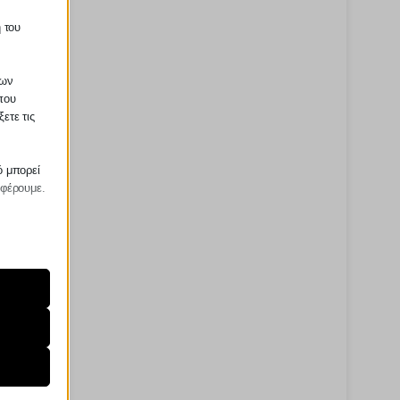
 του
των
που
ετε τις
ό μπορεί
σφέρουμε.
ραίτητα
τη
ήσουμε