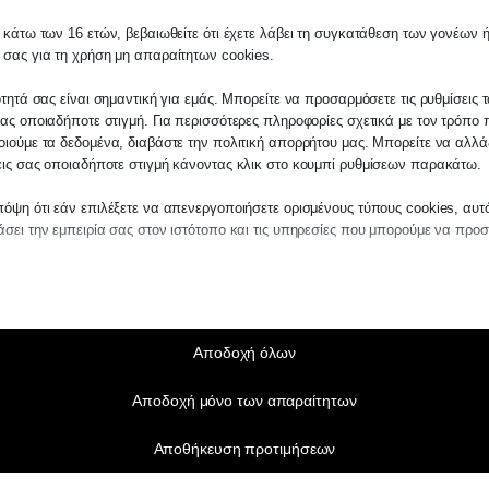
 κάτω των 16 ετών, βεβαιωθείτε ότι έχετε λάβει τη συγκατάθεση των γονέων ή
 σας για τη χρήση μη απαραίτητων cookies.
ότητά σας είναι σημαντική για εμάς. Μπορείτε να προσαρμόσετε τις ρυθμίσεις 
ας οποιαδήποτε στιγμή. Για περισσότερες πληροφορίες σχετικά με τον τρόπο 
ιούμε τα δεδομένα, διαβάστε την πολιτική απορρήτου μας. Μπορείτε να αλλάξ
εις σας οποιαδήποτε στιγμή κάνοντας κλικ στο κουμπί ρυθμίσεων παρακάτω.
όψη ότι εάν επιλέξετε να απενεργοποιήσετε ορισμένους τύπους cookies, αυτ
σει την εμπειρία σας στον ιστότοπο και τις υπηρεσίες που μπορούμε να προ
αίτητα
ραίτητα cookies και υπηρεσίες επιτρέπουν βασικές λειτουργίες και είναι απα
ν ορθή λειτουργία του ιστότοπου. Αυτά τα cookies και υπηρεσίες δεν απαιτούν 
άθεση του χρήστη σύμφωνα με τον GDPR.
Αποδοχή όλων
Εμφάνιση λεπτομερειών
Αποδοχή μόνο των απαραίτητων
τικά
notice_accepted
τιστικά cookies συλλέγουν πληροφορίες χρήσης, επιτρέποντάς μας να αποκτ
Αποθήκευση προτιμήσεων
ς για το πώς αλληλεπιδρούν οι επισκέπτες με τον ιστότοπό μας.
SSID
Εμφάνιση λεπτομερειών