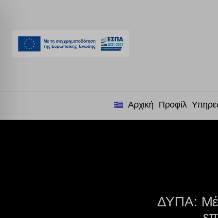
Αρχική
Προφίλ
Υπηρε
ΔΥΠΑ: Μέχ
επ