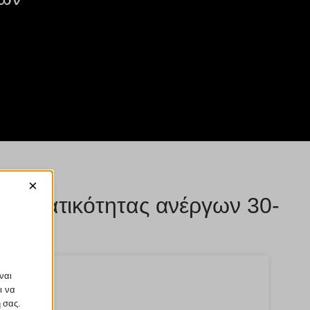
×
χειρηματικότητας ανέργων 30-
ναι
ι να
ή σας.