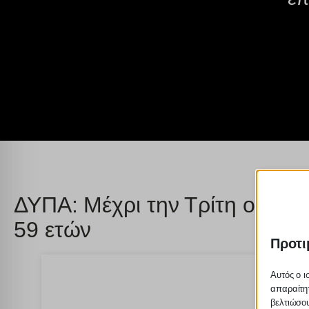
ΔΥΠΑ: Μέχρι την Τρίτη οι αιτ
59 ετών
Προτι
Αυτός ο ι
απαραίτητ
βελτιώσου