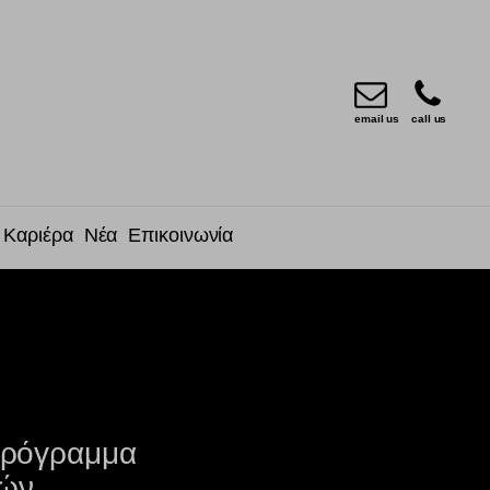
email us
call us
Καριέρα
Νέα
Επικοινωνία
 πρόγραμμα
τών