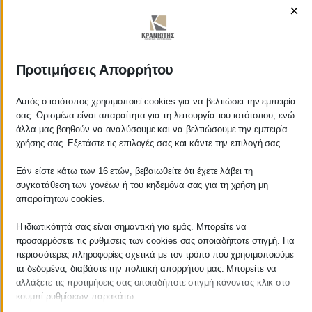
×
ΚΡΑΝΙΩΤΗΣ
Προτιμήσεις Απορρήτου
ΛΟΓΙΣΤΙΚΑ - ΦΟΡΟΤΕΧΝΙΚΑ
Αυτός ο ιστότοπος χρησιμοποιεί cookies για να βελτιώσει την εμπειρία
σας. Ορισμένα είναι απαραίτητα για τη λειτουργία του ιστότοπου, ενώ
άλλα μας βοηθούν να αναλύσουμε και να βελτιώσουμε την εμπειρία
Follow us on
χρήσης σας. Εξετάστε τις επιλογές σας και κάντε την επιλογή σας.
Εάν είστε κάτω των 16 ετών, βεβαιωθείτε ότι έχετε λάβει τη
συγκατάθεση των γονέων ή του κηδεμόνα σας για τη χρήση μη
απαραίτητων cookies.
ΚΕΝΤΡΙΚΟ
Η ιδιωτικότητά σας είναι σημαντική για εμάς. Μπορείτε να
προσαρμόσετε τις ρυθμίσεις των cookies σας οποιαδήποτε στιγμή. Για
Χρυσοστόμου Σμύρνης 55 & Θουκυδίδου
περισσότερες πληροφορίες σχετικά με τον τρόπο που χρησιμοποιούμε
τα δεδομένα, διαβάστε την πολιτική απορρήτου μας. Μπορείτε να
Καλαμάτα, 24100
αλλάξετε τις προτιμήσεις σας οποιαδήποτε στιγμή κάνοντας κλικ στο
κουμπί ρυθμίσεων παρακάτω.
Μεσσηνία, Ελλάδα