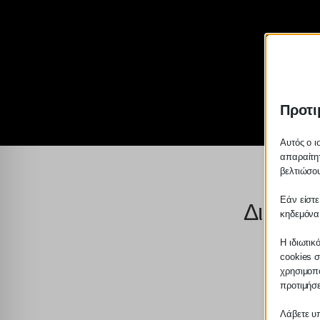
Προτι
Αυτός ο ι
απαραίτητ
βελτιώσου
Εάν είστε
Δικαιό
κηδεμόνα
Η ιδιωτικ
cookies σ
χρησιμοπο
προτιμήσ
Λάβετε υπ