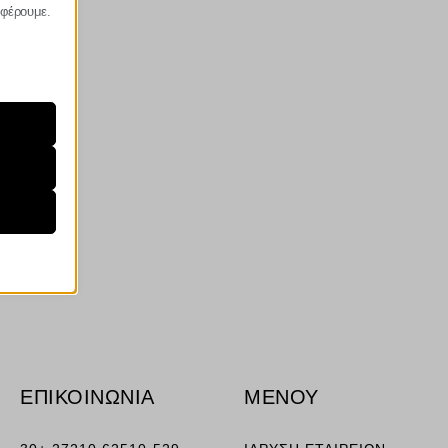
σφέρουμε.
ραίτητα
τη
ήσουμε
ν
ορους
ΕΠΙΚΟΙΝΩΝΙΑ
ΜΕΝΟΥ
ν, όπως