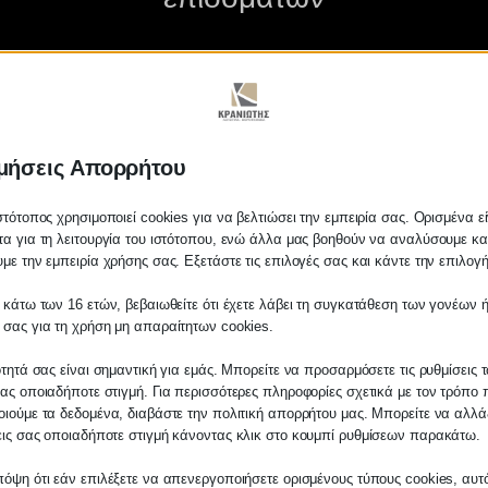
10/02/2025
μήσεις Απορρήτου
στότοπος χρησιμοποιεί cookies για να βελτιώσει την εμπειρία σας. Ορισμένα εί
α για τη λειτουργία του ιστότοπου, ενώ άλλα μας βοηθούν να αναλύσουμε κα
με την εμπειρία χρήσης σας. Εξετάστε τις επιλογές σας και κάντε την επιλογ
 κάτω των 16 ετών, βεβαιωθείτε ότι έχετε λάβει τη συγκατάθεση των γονέων ή
τερο σύστημα για χορήγηση επι
 σας για τη χρήση μη απαραίτητων cookies.
ότητά σας είναι σημαντική για εμάς. Μπορείτε να προσαρμόσετε τις ρυθμίσεις 
ας οποιαδήποτε στιγμή. Για περισσότερες πληροφορίες σχετικά με τον τρόπο 
ιούμε τα δεδομένα, διαβάστε την πολιτική απορρήτου μας. Μπορείτε να αλλάξ
εις σας οποιαδήποτε στιγμή κάνοντας κλικ στο κουμπί ρυθμίσεων παρακάτω.
όψη ότι εάν επιλέξετε να απενεργοποιήσετε ορισμένους τύπους cookies, αυτ