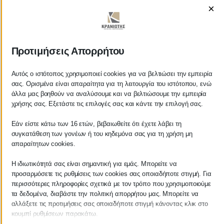
×
Προτιμήσεις Απορρήτου
ΚΡΑΝΙΩΤΗΣ
ΛΟΓΙΣΤΙΚΑ - ΦΟΡΟΤΕΧΝΙΚΑ
Αυτός ο ιστότοπος χρησιμοποιεί cookies για να βελτιώσει την εμπειρία
σας. Ορισμένα είναι απαραίτητα για τη λειτουργία του ιστότοπου, ενώ
άλλα μας βοηθούν να αναλύσουμε και να βελτιώσουμε την εμπειρία
Follow us on
χρήσης σας. Εξετάστε τις επιλογές σας και κάντε την επιλογή σας.
Εάν είστε κάτω των 16 ετών, βεβαιωθείτε ότι έχετε λάβει τη
συγκατάθεση των γονέων ή του κηδεμόνα σας για τη χρήση μη
απαραίτητων cookies.
ΚΕΝΤΡΙΚΟ
Η ιδιωτικότητά σας είναι σημαντική για εμάς. Μπορείτε να
προσαρμόσετε τις ρυθμίσεις των cookies σας οποιαδήποτε στιγμή. Για
Χρυσοστόμου Σμύρνης 55 & Θουκυδίδου
περισσότερες πληροφορίες σχετικά με τον τρόπο που χρησιμοποιούμε
τα δεδομένα, διαβάστε την πολιτική απορρήτου μας. Μπορείτε να
Καλαμάτα, 24100
αλλάξετε τις προτιμήσεις σας οποιαδήποτε στιγμή κάνοντας κλικ στο
κουμπί ρυθμίσεων παρακάτω.
Μεσσηνία, Ελλάδα