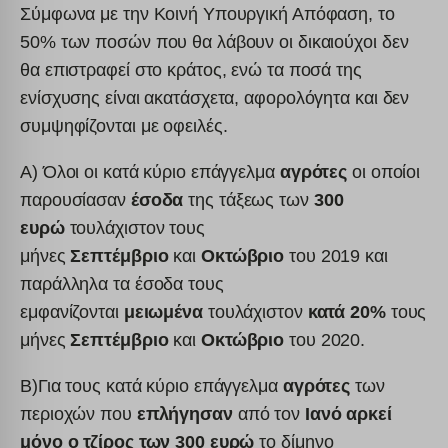
Σύμφωνα με την Κοινή Υπουργική Απόφαση, το
50% των ποσών που θα λάβουν οι δικαιούχοι δεν
θα επιστραφεί στο κράτος, ενώ τα ποσά της
ενίσχυσης είναι ακατάσχετα, αφορολόγητα και δεν
συμψηφίζονται με οφειλές.
Α) Όλοι οι κατά κύριο επάγγελμα
αγρότες
οι οποίοι
παρουσίασαν
έσοδα
της τάξεως των
300
ευρώ
τουλάχιστον τους
μήνες
Σεπτέμβριο
και
Οκτώβριο
του 2019 και
παράλληλα τα έσοδα τους
εμφανίζονται
μειωμένα
τουλάχιστον
κατά 20%
τους
μήνες
Σεπτέμβριο
και
Οκτώβριο
του 2020.
Β)Για τους κατά κύριο επάγγελμα
αγρότες
των
περιοχών που
επλήγησαν
από τον
Ιανό αρκεί
μόνο ο τζίρος των 300 ευρώ
το δίμηνο