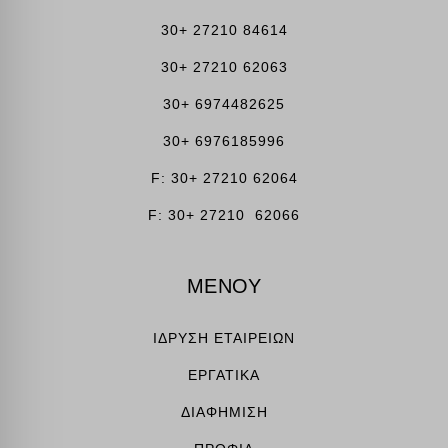
SLO_wptGlobTipTmp
30+ 27210 84614
apps.elfsight.com
30+ 27210 62063
core.service.elfsight.com
30+ 6974482625
i.ytimg.com
30+ 6976185996
kraniotis-gr.themebook.cloud
kraniotis.aidaform.com
F: 30+ 27210 62064
kraniotis.gr
F: 30+ 27210 62066
o197999.ingest.sentry.io
phosphor.utils.elfsightcdn.com
ΜΕΝΟΥ
static.elfsight.com
storage.elfsight.com
ΙΔΡΥΣΗ ΕΤΑΙΡΕΙΩΝ
widget.aidaform.com
ΕΡΓΑΤΙΚΑ
www.gstatic.com
ΔΙΑΦΗΜΙΣΗ