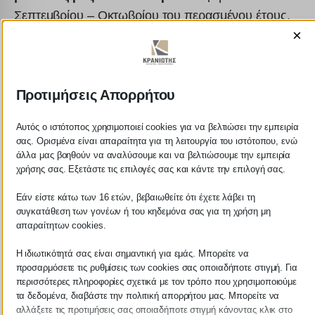
Σεπτεμβρίου – Οκτωβρίου του περασμένου έτους,
×
χωρίς να απαιτείται μείωση του τζίρου τους το
αντίστοιχο δίμηνο του 2020.
Σημειώνεται ότι τα 1.000 ευρώ της επιστρεπτέας
Προτιμήσεις Απορρήτου
προκαταβολής, εκ των οποίων μόνο τα 500 ευρώ
θα επιστραφούν, είναι μια επιπρόσθετη ενίσχυση
Αυτός ο ιστότοπος χρησιμοποιεί cookies για να βελτιώσει την εμπειρία
σας. Ορισμένα είναι απαραίτητα για τη λειτουργία του ιστότοπου, ενώ
του εισοδήματος του αγροτικού πληθυσμού και
άλλα μας βοηθούν να αναλύσουμε και να βελτιώσουμε την εμπειρία
έρχεται να προστεθεί σε μια σειρά ενισχύσεων που
χρήσης σας. Εξετάστε τις επιλογές σας και κάντε την επιλογή σας.
έχουν δοθεί ή πρόκειται να δοθούν στους
Εάν είστε κάτω των 16 ετών, βεβαιωθείτε ότι έχετε λάβει τη
παραγωγούς του πρωτογενούς τομέα.
συγκατάθεση των γονέων ή του κηδεμόνα σας για τη χρήση μη
απαραίτητων cookies.
Η Κυβέρνηση και το Υπουργείο Αγροτικής
Η ιδιωτικότητά σας είναι σημαντική για εμάς. Μπορείτε να
Ανάπτυξης αποδεικνύουν, για μια φορά ακόμη, την
προσαρμόσετε τις ρυθμίσεις των cookies σας οποιαδήποτε στιγμή. Για
έμπρακτη στήριξή τους στον αγροτικό πληθυσμό
περισσότερες πληροφορίες σχετικά με τον τρόπο που χρησιμοποιούμε
που δοκιμάζεται από τις οικονομικές επιπτώσεις της
τα δεδομένα, διαβάστε την πολιτική απορρήτου μας. Μπορείτε να
αλλάξετε τις προτιμήσεις σας οποιαδήποτε στιγμή κάνοντας κλικ στο