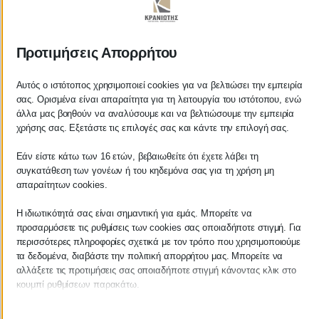
ΚΡΑΝΙΩΤΗΣ
Προτιμήσεις Απορρήτου
ΛΟΓΙΣΤΙΚΑ - ΦΟΡΟΤΕΧΝΙΚΑ
Αυτός ο ιστότοπος χρησιμοποιεί cookies για να βελτιώσει την εμπειρία
σας. Ορισμένα είναι απαραίτητα για τη λειτουργία του ιστότοπου, ενώ
Follow us on
άλλα μας βοηθούν να αναλύσουμε και να βελτιώσουμε την εμπειρία
χρήσης σας. Εξετάστε τις επιλογές σας και κάντε την επιλογή σας.
Εάν είστε κάτω των 16 ετών, βεβαιωθείτε ότι έχετε λάβει τη
συγκατάθεση των γονέων ή του κηδεμόνα σας για τη χρήση μη
ΚΕΝΤΡΙΚΟ
απαραίτητων cookies.
Η ιδιωτικότητά σας είναι σημαντική για εμάς. Μπορείτε να
Χρυσοστόμου Σμύρνης 55 & Θουκυδίδου
προσαρμόσετε τις ρυθμίσεις των cookies σας οποιαδήποτε στιγμή. Για
περισσότερες πληροφορίες σχετικά με τον τρόπο που χρησιμοποιούμε
Καλαμάτα, 24100
τα δεδομένα, διαβάστε την πολιτική απορρήτου μας. Μπορείτε να
αλλάξετε τις προτιμήσεις σας οποιαδήποτε στιγμή κάνοντας κλικ στο
Μεσσηνία, Ελλάδα
κουμπί ρυθμίσεων παρακάτω.
info@kraniotis.gr
Λάβετε υπόψη ότι εάν επιλέξετε να απενεργοποιήσετε ορισμένους