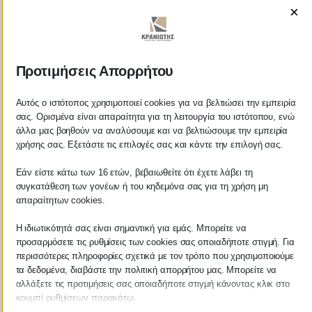
×
Προτιμήσεις Απορρήτου
ΚΡΑΝΙΩΤΗΣ
ΛΟΓΙΣΤΙΚΑ - ΦΟΡΟΤΕΧΝΙΚΑ
Αυτός ο ιστότοπος χρησιμοποιεί cookies για να βελτιώσει την εμπειρία
σας. Ορισμένα είναι απαραίτητα για τη λειτουργία του ιστότοπου, ενώ
άλλα μας βοηθούν να αναλύσουμε και να βελτιώσουμε την εμπειρία
Follow us on
χρήσης σας. Εξετάστε τις επιλογές σας και κάντε την επιλογή σας.
Εάν είστε κάτω των 16 ετών, βεβαιωθείτε ότι έχετε λάβει τη
συγκατάθεση των γονέων ή του κηδεμόνα σας για τη χρήση μη
απαραίτητων cookies.
ΚΕΝΤΡΙΚΟ
Η ιδιωτικότητά σας είναι σημαντική για εμάς. Μπορείτε να
προσαρμόσετε τις ρυθμίσεις των cookies σας οποιαδήποτε στιγμή. Για
Χρυσοστόμου Σμύρνης 55 & Θουκυδίδου
περισσότερες πληροφορίες σχετικά με τον τρόπο που χρησιμοποιούμε
τα δεδομένα, διαβάστε την πολιτική απορρήτου μας. Μπορείτε να
Καλαμάτα, 24100
αλλάξετε τις προτιμήσεις σας οποιαδήποτε στιγμή κάνοντας κλικ στο
κουμπί ρυθμίσεων παρακάτω.
Μεσσηνία, Ελλάδα