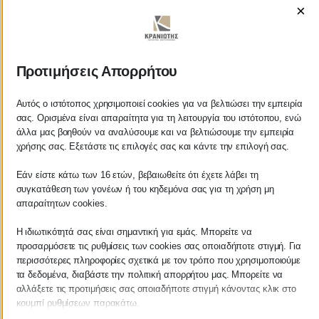
×
ΚΡΑΝΙΩΤΗΣ
Προτιμήσεις Απορρήτου
ΛΟΓΙΣΤΙΚΑ - ΦΟΡΟΤΕΧΝΙΚΑ
Αυτός ο ιστότοπος χρησιμοποιεί cookies για να βελτιώσει την εμπειρία
σας. Ορισμένα είναι απαραίτητα για τη λειτουργία του ιστότοπου, ενώ
άλλα μας βοηθούν να αναλύσουμε και να βελτιώσουμε την εμπειρία
Follow us on
χρήσης σας. Εξετάστε τις επιλογές σας και κάντε την επιλογή σας.
Εάν είστε κάτω των 16 ετών, βεβαιωθείτε ότι έχετε λάβει τη
συγκατάθεση των γονέων ή του κηδεμόνα σας για τη χρήση μη
απαραίτητων cookies.
ΚΕΝΤΡΙΚΟ
Η ιδιωτικότητά σας είναι σημαντική για εμάς. Μπορείτε να
προσαρμόσετε τις ρυθμίσεις των cookies σας οποιαδήποτε στιγμή. Για
Χρυσοστόμου Σμύρνης 55 & Θουκυδίδου
περισσότερες πληροφορίες σχετικά με τον τρόπο που χρησιμοποιούμε
τα δεδομένα, διαβάστε την πολιτική απορρήτου μας. Μπορείτε να
Καλαμάτα, 24100
αλλάξετε τις προτιμήσεις σας οποιαδήποτε στιγμή κάνοντας κλικ στο
κουμπί ρυθμίσεων παρακάτω.
Μεσσηνία, Ελλάδα