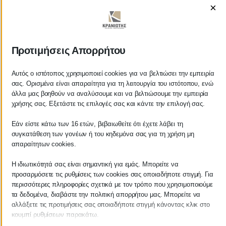
×
ΚΡΑΝΙΩΤΗΣ
Προτιμήσεις Απορρήτου
ΛΟΓΙΣΤΙΚΑ - ΦΟΡΟΤΕΧΝΙΚΑ
Αυτός ο ιστότοπος χρησιμοποιεί cookies για να βελτιώσει την εμπειρία
σας. Ορισμένα είναι απαραίτητα για τη λειτουργία του ιστότοπου, ενώ
άλλα μας βοηθούν να αναλύσουμε και να βελτιώσουμε την εμπειρία
Follow us on
χρήσης σας. Εξετάστε τις επιλογές σας και κάντε την επιλογή σας.
Εάν είστε κάτω των 16 ετών, βεβαιωθείτε ότι έχετε λάβει τη
συγκατάθεση των γονέων ή του κηδεμόνα σας για τη χρήση μη
απαραίτητων cookies.
ΚΕΝΤΡΙΚΟ
Η ιδιωτικότητά σας είναι σημαντική για εμάς. Μπορείτε να
προσαρμόσετε τις ρυθμίσεις των cookies σας οποιαδήποτε στιγμή. Για
Χρυσοστόμου Σμύρνης 55 & Θουκυδίδου
περισσότερες πληροφορίες σχετικά με τον τρόπο που χρησιμοποιούμε
τα δεδομένα, διαβάστε την πολιτική απορρήτου μας. Μπορείτε να
Καλαμάτα, 24100
αλλάξετε τις προτιμήσεις σας οποιαδήποτε στιγμή κάνοντας κλικ στο
κουμπί ρυθμίσεων παρακάτω.
Μεσσηνία, Ελλάδα