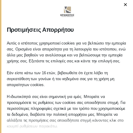
×
ΚΡΑΝΙΩΤΗΣ
Προτιμήσεις Απορρήτου
ΛΟΓΙΣΤΙΚΑ - ΦΟΡΟΤΕΧΝΙΚΑ
Αυτός ο ιστότοπος χρησιμοποιεί cookies για να βελτιώσει την εμπειρία
σας. Ορισμένα είναι απαραίτητα για τη λειτουργία του ιστότοπου, ενώ
άλλα μας βοηθούν να αναλύσουμε και να βελτιώσουμε την εμπειρία
Follow us on
χρήσης σας. Εξετάστε τις επιλογές σας και κάντε την επιλογή σας.
Εάν είστε κάτω των 16 ετών, βεβαιωθείτε ότι έχετε λάβει τη
συγκατάθεση των γονέων ή του κηδεμόνα σας για τη χρήση μη
απαραίτητων cookies.
ΚΕΝΤΡΙΚΟ
Η ιδιωτικότητά σας είναι σημαντική για εμάς. Μπορείτε να
προσαρμόσετε τις ρυθμίσεις των cookies σας οποιαδήποτε στιγμή. Για
Χρυσοστόμου Σμύρνης 55 & Θουκυδίδου
περισσότερες πληροφορίες σχετικά με τον τρόπο που χρησιμοποιούμε
τα δεδομένα, διαβάστε την πολιτική απορρήτου μας. Μπορείτε να
Καλαμάτα, 24100
αλλάξετε τις προτιμήσεις σας οποιαδήποτε στιγμή κάνοντας κλικ στο
κουμπί ρυθμίσεων παρακάτω.
Μεσσηνία, Ελλάδα