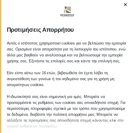
×
ΚΡΑΝΙΩΤΗΣ
Προτιμήσεις Απορρήτου
ΛΟΓΙΣΤΙΚΑ - ΦΟΡΟΤΕΧΝΙΚΑ
Αυτός ο ιστότοπος χρησιμοποιεί cookies για να βελτιώσει την εμπειρία
σας. Ορισμένα είναι απαραίτητα για τη λειτουργία του ιστότοπου, ενώ
άλλα μας βοηθούν να αναλύσουμε και να βελτιώσουμε την εμπειρία
Follow us on
χρήσης σας. Εξετάστε τις επιλογές σας και κάντε την επιλογή σας.
Εάν είστε κάτω των 16 ετών, βεβαιωθείτε ότι έχετε λάβει τη
συγκατάθεση των γονέων ή του κηδεμόνα σας για τη χρήση μη
απαραίτητων cookies.
ΚΕΝΤΡΙΚΟ
Η ιδιωτικότητά σας είναι σημαντική για εμάς. Μπορείτε να
προσαρμόσετε τις ρυθμίσεις των cookies σας οποιαδήποτε στιγμή. Για
Χρυσοστόμου Σμύρνης 55 & Θουκυδίδου
περισσότερες πληροφορίες σχετικά με τον τρόπο που χρησιμοποιούμε
τα δεδομένα, διαβάστε την πολιτική απορρήτου μας. Μπορείτε να
Καλαμάτα, 24100
αλλάξετε τις προτιμήσεις σας οποιαδήποτε στιγμή κάνοντας κλικ στο
κουμπί ρυθμίσεων παρακάτω.
Μεσσηνία, Ελλάδα