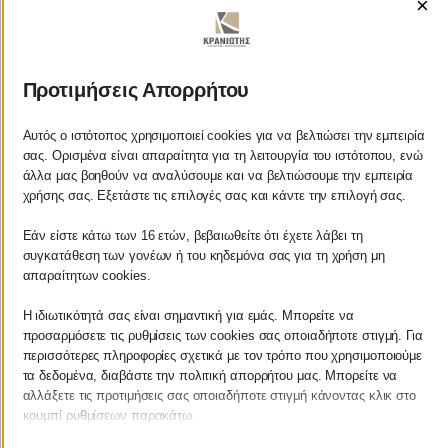
×
ΚΡΑΝΙΩΤΗΣ
Προτιμήσεις Απορρήτου
ΛΟΓΙΣΤΙΚΑ - ΦΟΡΟΤΕΧΝΙΚΑ
Αυτός ο ιστότοπος χρησιμοποιεί cookies για να βελτιώσει την εμπειρία
σας. Ορισμένα είναι απαραίτητα για τη λειτουργία του ιστότοπου, ενώ
Follow us on
άλλα μας βοηθούν να αναλύσουμε και να βελτιώσουμε την εμπειρία
χρήσης σας. Εξετάστε τις επιλογές σας και κάντε την επιλογή σας.
Εάν είστε κάτω των 16 ετών, βεβαιωθείτε ότι έχετε λάβει τη
συγκατάθεση των γονέων ή του κηδεμόνα σας για τη χρήση μη
απαραίτητων cookies.
ΚΕΝΤΡΙΚΟ
Η ιδιωτικότητά σας είναι σημαντική για εμάς. Μπορείτε να
προσαρμόσετε τις ρυθμίσεις των cookies σας οποιαδήποτε στιγμή. Για
Χρυσοστόμου Σμύρνης 55 & Θουκυδίδου
περισσότερες πληροφορίες σχετικά με τον τρόπο που χρησιμοποιούμε
τα δεδομένα, διαβάστε την πολιτική απορρήτου μας. Μπορείτε να
Καλαμάτα, 24100
αλλάξετε τις προτιμήσεις σας οποιαδήποτε στιγμή κάνοντας κλικ στο
Μεσσηνία, Ελλάδα
κουμπί ρυθμίσεων παρακάτω.