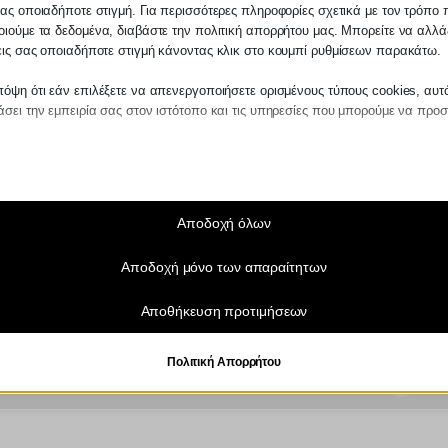
ας οποιαδήποτε στιγμή. Για περισσότερες πληροφορίες σχετικά με τον τρόπο 
ιούμε τα δεδομένα, διαβάστε την πολιτική απορρήτου μας. Μπορείτε να αλλάξ
εις σας οποιαδήποτε στιγμή κάνοντας κλικ στο κουμπί ρυθμίσεων παρακάτω.
όψη ότι εάν επιλέξετε να απενεργοποιήσετε ορισμένους τύπους cookies, αυτ
σει την εμπειρία σας στον ιστότοπο και τις υπηρεσίες που μπορούμε να προ
αίτητα
ραίτητα cookies και υπηρεσίες επιτρέπουν βασικές λειτουργίες και είναι απα
ν ορθή λειτουργία του ιστότοπου. Αυτά τα cookies και υπηρεσίες δεν απαιτούν 
άθεση του χρήστη σύμφωνα με τον GDPR.
Αποδοχή όλων
Εμφάνιση λεπτομερειών
Αποδοχή μόνο των απαραίτητων
τικά
notice_accepted
τιστικά cookies συλλέγουν πληροφορίες χρήσης, επιτρέποντάς μας να αποκτ
Αποθήκευση προτιμήσεων
ς για το πώς αλληλεπιδρούν οι επισκέπτες με τον ιστότοπό μας.
SSID
Εμφάνιση λεπτομερειών
ngs-*
Πολιτική Απορρήτου
τινγκ
ngs-time-*
ρεσίες μάρκετινγκ χρησιμοποιούνται από διαφημιστές τρίτων για να εμφανίζου
ικευμένες διαφημίσεις. Το κάνουν παρακολουθώντας τους επισκέπτες σε διάφ
_current_admin_language_*
πους.