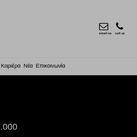
email us
call us
Καριέρα
Νέα
Επικοινωνία
0.000