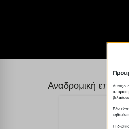
Προτι
Αναδρομική επιδότη
Αυτός ο ι
απαραίτητ
βελτιώσου
Εάν είστε
κηδεμόνα
Η ιδιωτικ