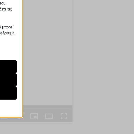
που
ετε τις
ό μπορεί
σφέρουμε.
ραίτητα
τη
ήσουμε
ν
ορους