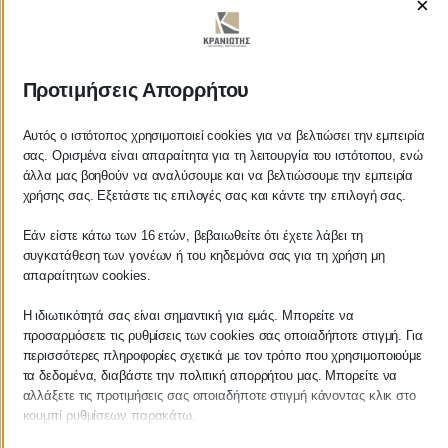
×
ΚΡΑΝΙΩΤΗΣ
Προτιμήσεις Απορρήτου
ΛΟΓΙΣΤΙΚΑ - ΦΟΡΟΤΕΧΝΙΚΑ
Αυτός ο ιστότοπος χρησιμοποιεί cookies για να βελτιώσει την εμπειρία
σας. Ορισμένα είναι απαραίτητα για τη λειτουργία του ιστότοπου, ενώ
Follow us on
άλλα μας βοηθούν να αναλύσουμε και να βελτιώσουμε την εμπειρία
χρήσης σας. Εξετάστε τις επιλογές σας και κάντε την επιλογή σας.
Εάν είστε κάτω των 16 ετών, βεβαιωθείτε ότι έχετε λάβει τη
συγκατάθεση των γονέων ή του κηδεμόνα σας για τη χρήση μη
απαραίτητων cookies.
ΚΕΝΤΡΙΚΟ
Η ιδιωτικότητά σας είναι σημαντική για εμάς. Μπορείτε να
προσαρμόσετε τις ρυθμίσεις των cookies σας οποιαδήποτε στιγμή. Για
Χρυσοστόμου Σμύρνης 55 & Θουκυδίδου
περισσότερες πληροφορίες σχετικά με τον τρόπο που χρησιμοποιούμε
τα δεδομένα, διαβάστε την πολιτική απορρήτου μας. Μπορείτε να
Καλαμάτα, 24100
αλλάξετε τις προτιμήσεις σας οποιαδήποτε στιγμή κάνοντας κλικ στο
Μεσσηνία, Ελλάδα
κουμπί ρυθμίσεων παρακάτω.