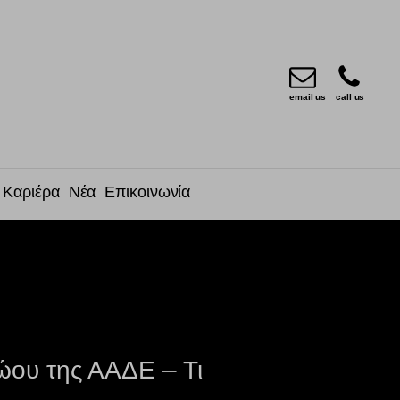
email us
call us
Καριέρα
Νέα
Επικοινωνία
ρώου της ΑΑΔΕ – Τι