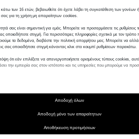
 κάτω των 16 ετών, βεβαιωθείτε ότι έχετε λάβει τη συγκατάθεση των γονέων ή
 σας για τη χρήση μη απαραίτητων cookies.
ότητά σας είναι σημαντική για εμάς. Μπορείτε να προσαρμόσετε τις ρυθμίσεις 
ας οποιαδήποτε στιγμή. Για περισσότερες πληροφορίες σχετικά με τον τρόπο 
ιούμε τα δεδομένα, διαβάστε την πολιτική απορρήτου μας. Μπορείτε να αλλάξ
εις σας οποιαδήποτε στιγμή κάνοντας κλικ στο κουμπί ρυθμίσεων παρακάτω.
όψη ότι εάν επιλέξετε να απενεργοποιήσετε ορισμένους τύπους cookies, αυτ
σει την εμπειρία σας στον ιστότοπο και τις υπηρεσίες που μπορούμε να προ
αίτητα
ραίτητα cookies και υπηρεσίες επιτρέπουν βασικές λειτουργίες και είναι απα
ν ορθή λειτουργία του ιστότοπου. Αυτά τα cookies και υπηρεσίες δεν απαιτούν 
άθεση του χρήστη σύμφωνα με τον GDPR.
Αποδοχή όλων
Εμφάνιση λεπτομερειών
Αποδοχή μόνο των απαραίτητων
τικά
notice_accepted
τιστικά cookies συλλέγουν πληροφορίες χρήσης, επιτρέποντάς μας να αποκτ
Αποθήκευση προτιμήσεων
ς για το πώς αλληλεπιδρούν οι επισκέπτες με τον ιστότοπό μας.
SSID
Εμφάνιση λεπτομερειών