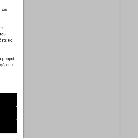
 του
των
που
ετε τις
ό μπορεί
σφέρουμε.
ραίτητα
τη
ήσουμε