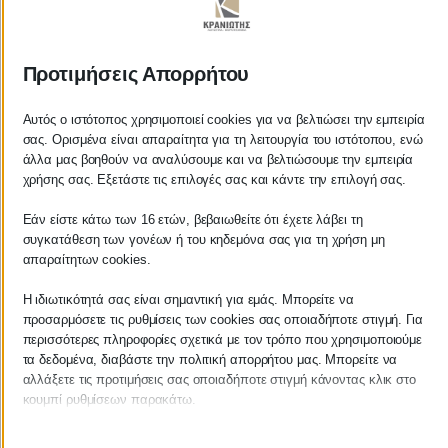
ΚΡΑΝΙΩΤΗΣ
Προτιμήσεις Απορρήτου
ΛΟΓΙΣΤΙΚΑ - ΦΟΡΟΤΕΧΝΙΚΑ
Αυτός ο ιστότοπος χρησιμοποιεί cookies για να βελτιώσει την εμπειρία
σας. Ορισμένα είναι απαραίτητα για τη λειτουργία του ιστότοπου, ενώ
Follow us on
άλλα μας βοηθούν να αναλύσουμε και να βελτιώσουμε την εμπειρία
χρήσης σας. Εξετάστε τις επιλογές σας και κάντε την επιλογή σας.
Εάν είστε κάτω των 16 ετών, βεβαιωθείτε ότι έχετε λάβει τη
συγκατάθεση των γονέων ή του κηδεμόνα σας για τη χρήση μη
ΚΕΝΤΡΙΚΟ
απαραίτητων cookies.
Η ιδιωτικότητά σας είναι σημαντική για εμάς. Μπορείτε να
Χρυσοστόμου Σμύρνης 55 & Θουκυδίδου
προσαρμόσετε τις ρυθμίσεις των cookies σας οποιαδήποτε στιγμή. Για
περισσότερες πληροφορίες σχετικά με τον τρόπο που χρησιμοποιούμε
Καλαμάτα, 24100
τα δεδομένα, διαβάστε την πολιτική απορρήτου μας. Μπορείτε να
αλλάξετε τις προτιμήσεις σας οποιαδήποτε στιγμή κάνοντας κλικ στο
Μεσσηνία, Ελλάδα
κουμπί ρυθμίσεων παρακάτω.
info@kraniotis.gr
Λάβετε υπόψη ότι εάν επιλέξετε να απενεργοποιήσετε ορισμένους