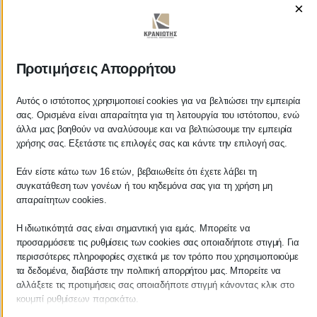
×
ΚΡΑΝΙΩΤΗΣ
Προτιμήσεις Απορρήτου
ΛΟΓΙΣΤΙΚΑ - ΦΟΡΟΤΕΧΝΙΚΑ
Αυτός ο ιστότοπος χρησιμοποιεί cookies για να βελτιώσει την εμπειρία
σας. Ορισμένα είναι απαραίτητα για τη λειτουργία του ιστότοπου, ενώ
άλλα μας βοηθούν να αναλύσουμε και να βελτιώσουμε την εμπειρία
Follow us on
χρήσης σας. Εξετάστε τις επιλογές σας και κάντε την επιλογή σας.
Εάν είστε κάτω των 16 ετών, βεβαιωθείτε ότι έχετε λάβει τη
συγκατάθεση των γονέων ή του κηδεμόνα σας για τη χρήση μη
απαραίτητων cookies.
ΚΕΝΤΡΙΚΟ
Η ιδιωτικότητά σας είναι σημαντική για εμάς. Μπορείτε να
προσαρμόσετε τις ρυθμίσεις των cookies σας οποιαδήποτε στιγμή. Για
Χρυσοστόμου Σμύρνης 55 & Θουκυδίδου
περισσότερες πληροφορίες σχετικά με τον τρόπο που χρησιμοποιούμε
τα δεδομένα, διαβάστε την πολιτική απορρήτου μας. Μπορείτε να
Καλαμάτα, 24100
αλλάξετε τις προτιμήσεις σας οποιαδήποτε στιγμή κάνοντας κλικ στο
κουμπί ρυθμίσεων παρακάτω.
Μεσσηνία, Ελλάδα