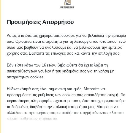
ΚΡΑΝΙΩΤΗΣ
Προτιμήσεις Απορρήτου
ΛΟΓΙΣΤΙΚΑ - ΦΟΡΟΤΕΧΝΙΚΑ
Αυτός ο ιστότοπος χρησιμοποιεί cookies για να βελτιώσει την εμπειρία
σας. Ορισμένα είναι απαραίτητα για τη λειτουργία του ιστότοπου, ενώ
Follow us on
άλλα μας βοηθούν να αναλύσουμε και να βελτιώσουμε την εμπειρία
χρήσης σας. Εξετάστε τις επιλογές σας και κάντε την επιλογή σας.
Εάν είστε κάτω των 16 ετών, βεβαιωθείτε ότι έχετε λάβει τη
συγκατάθεση των γονέων ή του κηδεμόνα σας για τη χρήση μη
ΚΕΝΤΡΙΚΟ
απαραίτητων cookies.
Η ιδιωτικότητά σας είναι σημαντική για εμάς. Μπορείτε να
Χρυσοστόμου Σμύρνης 55 & Θουκυδίδου
προσαρμόσετε τις ρυθμίσεις των cookies σας οποιαδήποτε στιγμή. Για
περισσότερες πληροφορίες σχετικά με τον τρόπο που χρησιμοποιούμε
Καλαμάτα, 24100
τα δεδομένα, διαβάστε την πολιτική απορρήτου μας. Μπορείτε να
αλλάξετε τις προτιμήσεις σας οποιαδήποτε στιγμή κάνοντας κλικ στο
Μεσσηνία, Ελλάδα
κουμπί ρυθμίσεων παρακάτω.
info@kraniotis.gr
Λάβετε υπόψη ότι εάν επιλέξετε να απενεργοποιήσετε ορισμένους