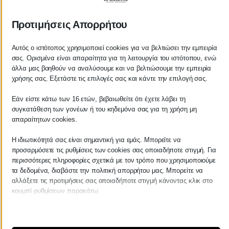
ΚΡΑΝΙΩΤΗΣ
ΛΟΓΙΣΤΙΚΑ - ΦΟΡΟΤΕΧΝΙΚΑ
Προτιμήσεις Απορρήτου
Follow us on
Αυτός ο ιστότοπος χρησιμοποιεί cookies για να βελτιώσει την εμπειρία
σας. Ορισμένα είναι απαραίτητα για τη λειτουργία του ιστότοπου, ενώ
άλλα μας βοηθούν να αναλύσουμε και να βελτιώσουμε την εμπειρία
χρήσης σας. Εξετάστε τις επιλογές σας και κάντε την επιλογή σας.
Εάν είστε κάτω των 16 ετών, βεβαιωθείτε ότι έχετε λάβει τη
ΚΕΝΤΡΙΚΟ
συγκατάθεση των γονέων ή του κηδεμόνα σας για τη χρήση μη
απαραίτητων cookies.
Χρυσοστόμου Σμύρνης 55 & Θουκυδίδου
Η ιδιωτικότητά σας είναι σημαντική για εμάς. Μπορείτε να
προσαρμόσετε τις ρυθμίσεις των cookies σας οποιαδήποτε στιγμή. Για
Καλαμάτα, 24100
περισσότερες πληροφορίες σχετικά με τον τρόπο που χρησιμοποιούμε
Μεσσηνία, Ελλάδα
τα δεδομένα, διαβάστε την πολιτική απορρήτου μας. Μπορείτε να
αλλάξετε τις προτιμήσεις σας οποιαδήποτε στιγμή κάνοντας κλικ στο
info@kraniotis.gr
κουμπί ρυθμίσεων παρακάτω.
Λάβετε υπόψη ότι εάν επιλέξετε να απενεργοποιήσετε ορισμένους
τύπους cookies, αυτό μπορεί να επηρεάσει την εμπειρία σας στον
ΥΠΟΚΑΤΑΣΤΗΜΑ