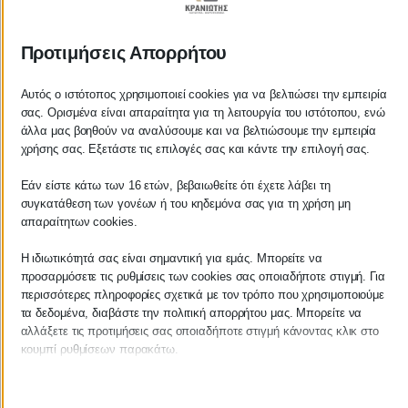
ΚΡΑΝΙΩΤΗΣ
Προτιμήσεις Απορρήτου
ΛΟΓΙΣΤΙΚΑ - ΦΟΡΟΤΕΧΝΙΚΑ
Αυτός ο ιστότοπος χρησιμοποιεί cookies για να βελτιώσει την εμπειρία
Follow us on
σας. Ορισμένα είναι απαραίτητα για τη λειτουργία του ιστότοπου, ενώ
άλλα μας βοηθούν να αναλύσουμε και να βελτιώσουμε την εμπειρία
χρήσης σας. Εξετάστε τις επιλογές σας και κάντε την επιλογή σας.
Εάν είστε κάτω των 16 ετών, βεβαιωθείτε ότι έχετε λάβει τη
ΚΕΝΤΡΙΚΟ
συγκατάθεση των γονέων ή του κηδεμόνα σας για τη χρήση μη
απαραίτητων cookies.
Χρυσοστόμου Σμύρνης 55 & Θουκυδίδου
Η ιδιωτικότητά σας είναι σημαντική για εμάς. Μπορείτε να
προσαρμόσετε τις ρυθμίσεις των cookies σας οποιαδήποτε στιγμή. Για
Καλαμάτα, 24100
περισσότερες πληροφορίες σχετικά με τον τρόπο που χρησιμοποιούμε
τα δεδομένα, διαβάστε την πολιτική απορρήτου μας. Μπορείτε να
Μεσσηνία, Ελλάδα
αλλάξετε τις προτιμήσεις σας οποιαδήποτε στιγμή κάνοντας κλικ στο
κουμπί ρυθμίσεων παρακάτω.
info@kraniotis.gr
Λάβετε υπόψη ότι εάν επιλέξετε να απενεργοποιήσετε ορισμένους
τύπους cookies, αυτό μπορεί να επηρεάσει την εμπειρία σας στον