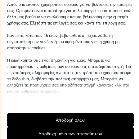
Αυτός ο ιστότοπος χρησιμοποιεί cookies για να βελτιώσει την εμπειρία
σας. Ορισμένα είναι απαραίτητα για τη λειτουργία του ιστότοπου, ενώ
ΚΕΝΤΡΙΚΟ
άλλα μας βοηθούν να αναλύσουμε και να βελτιώσουμε την εμπειρία
χρήσης σας. Εξετάστε τις επιλογές σας και κάντε την επιλογή σας.
Χρυσοστόμου Σμύρνης 55 & Θουκυδίδου
Εάν είστε κάτω των 16 ετών, βεβαιωθείτε ότι έχετε λάβει τη
συγκατάθεση των γονέων ή του κηδεμόνα σας για τη χρήση μη
Καλαμάτα, 24100
απαραίτητων cookies.
Μεσσηνία, Ελλάδα
Η ιδιωτικότητά σας είναι σημαντική για εμάς. Μπορείτε να
info@kraniotis.gr
προσαρμόσετε τις ρυθμίσεις των cookies σας οποιαδήποτε στιγμή. Για
περισσότερες πληροφορίες σχετικά με τον τρόπο που χρησιμοποιούμε
τα δεδομένα, διαβάστε την πολιτική απορρήτου μας. Μπορείτε να
αλλάξετε τις προτιμήσεις σας οποιαδήποτε στιγμή κάνοντας κλικ στο
ΥΠΟΚΑΤΑΣΤΗΜΑ
κουμπί ρυθμίσεων παρακάτω.
Λάβετε υπόψη ότι εάν επιλέξετε να απενεργοποιήσετε ορισμένους
Καμβύση 38
τύπους cookies, αυτό μπορεί να επηρεάσει την εμπειρία σας στον
Καλαμάτα, 24100
ιστότοπο και τις υπηρεσίες που μπορούμε να προσφέρουμε.
Αποδοχή όλων
Μεσσηνία, Ελλάδα
Απαραίτητα
Αποδοχή μόνο των απαραίτητων
info@kraniotis.gr
Τα απαραίτητα cookies και υπηρεσίες επιτρέπουν βασικές