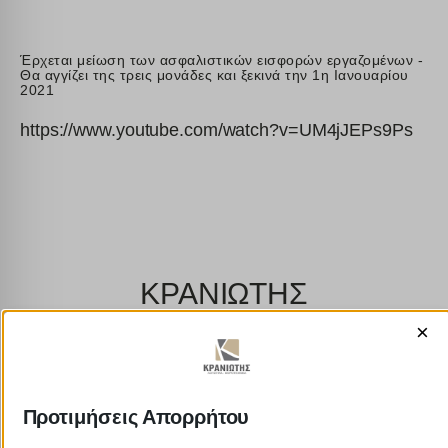
Έρχεται μείωση των ασφαλιστικών εισφορών εργαζομένων -
Θα αγγίζει της τρεις μονάδες και ξεκινά την 1η Ιανουαρίου
2021
https://www.youtube.com/watch?v=UM4jJEPs9Ps
ΚΡΑΝΙΩΤΗΣ
×
ΛΟΓΙΣΤΙΚΑ - ΦΟΡΟΤΕΧΝΙΚΑ
Follow us on
Προτιμήσεις Απορρήτου