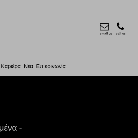
email us
call us
Καριέρα
Νέα
Επικοινωνία
μένα -