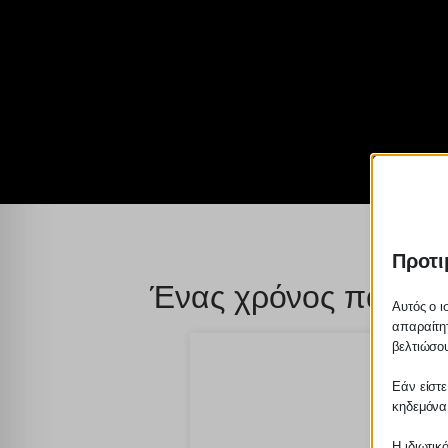
Προτι
Ένας χρόνος παράτα
Αυτός ο ι
απαραίτητ
βελτιώσου
Εάν είστε
κηδεμόνα
Η ιδιωτικ