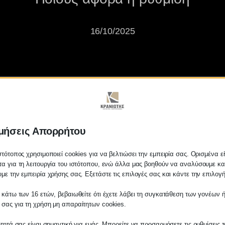
16/10/2025
μήσεις Απορρήτου
σης για τα καταπατημένα - Ποι
στότοπος χρησιμοποιεί cookies για να βελτιώσει την εμπειρία σας. Ορισμένα εί
α για τη λειτουργία του ιστότοπου, ενώ άλλα μας βοηθούν να αναλύσουμε κα
με την εμπειρία χρήσης σας. Εξετάστε τις επιλογές σας και κάντε την επιλογ
 κάτω των 16 ετών, βεβαιωθείτε ότι έχετε λάβει τη συγκατάθεση των γονέων ή
 σας για τη χρήση μη απαραίτητων cookies.
ότητά σας είναι σημαντική για εμάς. Μπορείτε να προσαρμόσετε τις ρυθμίσεις 