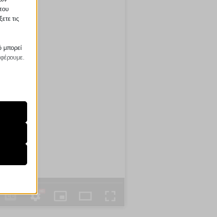
που
ετε τις
ό μπορεί
σφέρουμε.
ραίτητα
τη
ήσουμε
ν
ορους