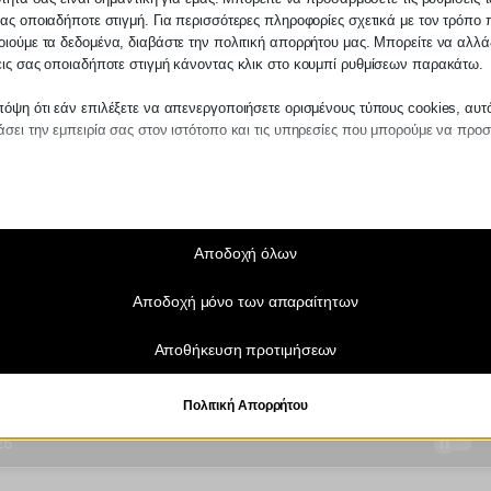
ας οποιαδήποτε στιγμή. Για περισσότερες πληροφορίες σχετικά με τον τρόπο 
ιούμε τα δεδομένα, διαβάστε την πολιτική απορρήτου μας. Μπορείτε να αλλάξ
εις σας οποιαδήποτε στιγμή κάνοντας κλικ στο κουμπί ρυθμίσεων παρακάτω.
όψη ότι εάν επιλέξετε να απενεργοποιήσετε ορισμένους τύπους cookies, αυτ
σει την εμπειρία σας στον ιστότοπο και τις υπηρεσίες που μπορούμε να προ
αίτητα
ραίτητα cookies και υπηρεσίες επιτρέπουν βασικές λειτουργίες και είναι απα
ν ορθή λειτουργία του ιστότοπου. Αυτά τα cookies και υπηρεσίες δεν απαιτούν 
άθεση του χρήστη σύμφωνα με τον GDPR.
Αποδοχή όλων
Εμφάνιση λεπτομερειών
Αποδοχή μόνο των απαραίτητων
τικά
notice_accepted
τιστικά cookies συλλέγουν πληροφορίες χρήσης, επιτρέποντάς μας να αποκτ
Αποθήκευση προτιμήσεων
ς για το πώς αλληλεπιδρούν οι επισκέπτες με τον ιστότοπό μας.
SSID
Εμφάνιση λεπτομερειών
ngs-*
Πολιτική Απορρήτου
τινγκ
ngs-time-*
ρεσίες μάρκετινγκ χρησιμοποιούνται από διαφημιστές τρίτων για να εμφανίζου
ικευμένες διαφημίσεις. Το κάνουν παρακολουθώντας τους επισκέπτες σε διάφ
_current_admin_language_*
πους.