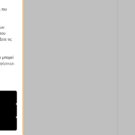
 του
των
που
ετε τις
ό μπορεί
σφέρουμε.
ραίτητα
τη
ήσουμε