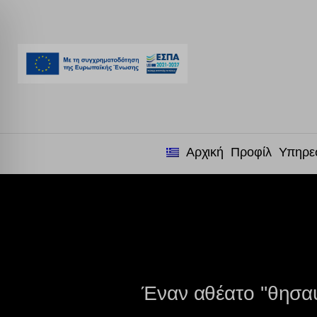
Αρχική
Προφίλ
Υπηρε
Έναν αθέατο ''θησα