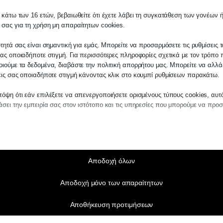
 κάτω των 16 ετών, βεβαιωθείτε ότι έχετε λάβει τη συγκατάθεση των γονέων ή
 σας για τη χρήση μη απαραίτητων cookies.
ότητά σας είναι σημαντική για εμάς. Μπορείτε να προσαρμόσετε τις ρυθμίσεις 
ας οποιαδήποτε στιγμή. Για περισσότερες πληροφορίες σχετικά με τον τρόπο 
ιούμε τα δεδομένα, διαβάστε την πολιτική απορρήτου μας. Μπορείτε να αλλάξ
εις σας οποιαδήποτε στιγμή κάνοντας κλικ στο κουμπί ρυθμίσεων παρακάτω.
όψη ότι εάν επιλέξετε να απενεργοποιήσετε ορισμένους τύπους cookies, αυτ
σει την εμπειρία σας στον ιστότοπο και τις υπηρεσίες που μπορούμε να προ
αίτητα
ραίτητα cookies και υπηρεσίες επιτρέπουν βασικές λειτουργίες και είναι απα
ν ορθή λειτουργία του ιστότοπου. Αυτά τα cookies και υπηρεσίες δεν απαιτούν 
άθεση του χρήστη σύμφωνα με τον GDPR.
Αποδοχή όλων
Εμφάνιση λεπτομερειών
Αποδοχή μόνο των απαραίτητων
τικά
notice_accepted
τιστικά cookies συλλέγουν πληροφορίες χρήσης, επιτρέποντάς μας να αποκτ
Αποθήκευση προτιμήσεων
ς για το πώς αλληλεπιδρούν οι επισκέπτες με τον ιστότοπό μας.
SSID
Εμφάνιση λεπτομερειών