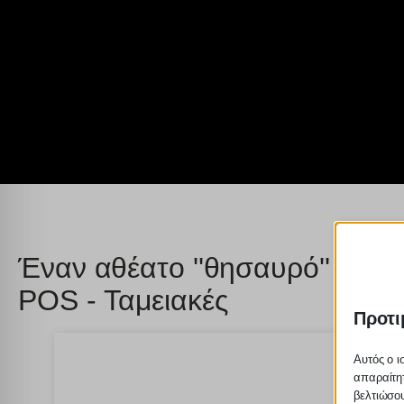
Έναν αθέατο ''θησαυρό'' στη
POS - Ταμειακές
Προτι
Αυτός ο ι
απαραίτητ
βελτιώσου