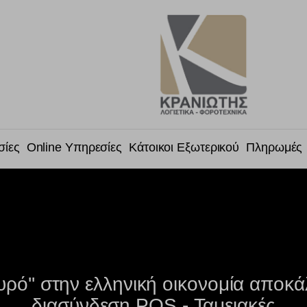
σίες
Online Υπηρεσίες
Κάτοικοι Εξωτερικού
Πληρωμές
υρό'' στην ελληνική οικονομία αποκ
διασύνδεση POS - Ταμειακές