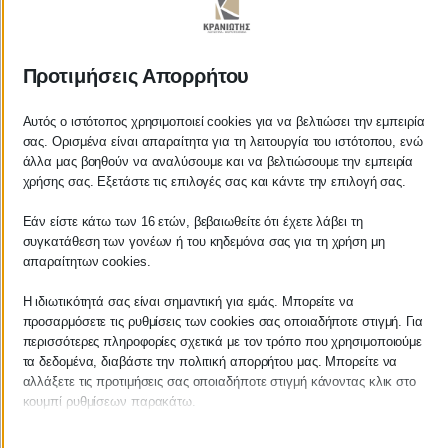
ΚΡΑΝΙΩΤΗΣ
Προτιμήσεις Απορρήτου
ΛΟΓΙΣΤΙΚΑ - ΦΟΡΟΤΕΧΝΙΚΑ
Αυτός ο ιστότοπος χρησιμοποιεί cookies για να βελτιώσει την εμπειρία
σας. Ορισμένα είναι απαραίτητα για τη λειτουργία του ιστότοπου, ενώ
Follow us on
άλλα μας βοηθούν να αναλύσουμε και να βελτιώσουμε την εμπειρία
χρήσης σας. Εξετάστε τις επιλογές σας και κάντε την επιλογή σας.
Εάν είστε κάτω των 16 ετών, βεβαιωθείτε ότι έχετε λάβει τη
συγκατάθεση των γονέων ή του κηδεμόνα σας για τη χρήση μη
ΚΕΝΤΡΙΚΟ
απαραίτητων cookies.
Η ιδιωτικότητά σας είναι σημαντική για εμάς. Μπορείτε να
Χρυσοστόμου Σμύρνης 55 & Θουκυδίδου
προσαρμόσετε τις ρυθμίσεις των cookies σας οποιαδήποτε στιγμή. Για
περισσότερες πληροφορίες σχετικά με τον τρόπο που χρησιμοποιούμε
Καλαμάτα, 24100
τα δεδομένα, διαβάστε την πολιτική απορρήτου μας. Μπορείτε να
αλλάξετε τις προτιμήσεις σας οποιαδήποτε στιγμή κάνοντας κλικ στο
Μεσσηνία, Ελλάδα
κουμπί ρυθμίσεων παρακάτω.
info@kraniotis.gr
Λάβετε υπόψη ότι εάν επιλέξετε να απενεργοποιήσετε ορισμένους