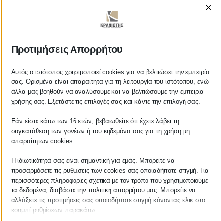
×
ΚΡΑΝΙΩΤΗΣ
Προτιμήσεις Απορρήτου
ΛΟΓΙΣΤΙΚΑ - ΦΟΡΟΤΕΧΝΙΚΑ
Αυτός ο ιστότοπος χρησιμοποιεί cookies για να βελτιώσει την εμπειρία
σας. Ορισμένα είναι απαραίτητα για τη λειτουργία του ιστότοπου, ενώ
άλλα μας βοηθούν να αναλύσουμε και να βελτιώσουμε την εμπειρία
Follow us on
χρήσης σας. Εξετάστε τις επιλογές σας και κάντε την επιλογή σας.
Εάν είστε κάτω των 16 ετών, βεβαιωθείτε ότι έχετε λάβει τη
συγκατάθεση των γονέων ή του κηδεμόνα σας για τη χρήση μη
απαραίτητων cookies.
ΚΕΝΤΡΙΚΟ
Η ιδιωτικότητά σας είναι σημαντική για εμάς. Μπορείτε να
προσαρμόσετε τις ρυθμίσεις των cookies σας οποιαδήποτε στιγμή. Για
Χρυσοστόμου Σμύρνης 55 & Θουκυδίδου
περισσότερες πληροφορίες σχετικά με τον τρόπο που χρησιμοποιούμε
τα δεδομένα, διαβάστε την πολιτική απορρήτου μας. Μπορείτε να
Καλαμάτα, 24100
αλλάξετε τις προτιμήσεις σας οποιαδήποτε στιγμή κάνοντας κλικ στο
κουμπί ρυθμίσεων παρακάτω.
Μεσσηνία, Ελλάδα