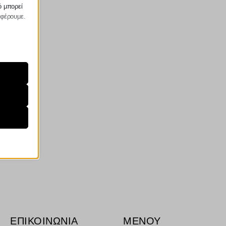
ό μπορεί
σφέρουμε.
ραίτητα
τη
ήσουμε
ν
ορους
ν, όπως
ΕΠΙΚΟΙΝΩΝΙΑ
ΜΕΝΟΥ