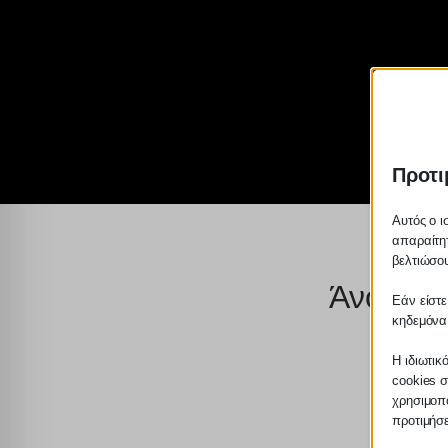
Προτι
Αυτός ο ι
απαραίτητ
βελτιώσου
Άνοιξαν 
Εάν είστε
κηδεμόνα
Η ιδιωτικ
cookies σ
χρησιμοπο
προτιμήσ